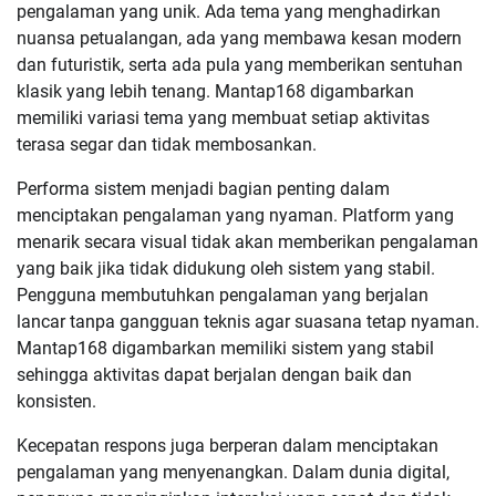
pengalaman yang unik. Ada tema yang menghadirkan
nuansa petualangan, ada yang membawa kesan modern
dan futuristik, serta ada pula yang memberikan sentuhan
klasik yang lebih tenang. Mantap168 digambarkan
memiliki variasi tema yang membuat setiap aktivitas
terasa segar dan tidak membosankan.
Performa sistem menjadi bagian penting dalam
menciptakan pengalaman yang nyaman. Platform yang
menarik secara visual tidak akan memberikan pengalaman
yang baik jika tidak didukung oleh sistem yang stabil.
Pengguna membutuhkan pengalaman yang berjalan
lancar tanpa gangguan teknis agar suasana tetap nyaman.
Mantap168 digambarkan memiliki sistem yang stabil
sehingga aktivitas dapat berjalan dengan baik dan
konsisten.
Kecepatan respons juga berperan dalam menciptakan
pengalaman yang menyenangkan. Dalam dunia digital,