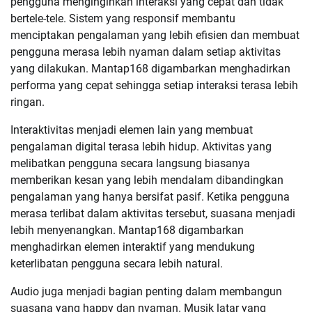
pengguna menginginkan interaksi yang cepat dan tidak
bertele-tele. Sistem yang responsif membantu
menciptakan pengalaman yang lebih efisien dan membuat
pengguna merasa lebih nyaman dalam setiap aktivitas
yang dilakukan. Mantap168 digambarkan menghadirkan
performa yang cepat sehingga setiap interaksi terasa lebih
ringan.
Interaktivitas menjadi elemen lain yang membuat
pengalaman digital terasa lebih hidup. Aktivitas yang
melibatkan pengguna secara langsung biasanya
memberikan kesan yang lebih mendalam dibandingkan
pengalaman yang hanya bersifat pasif. Ketika pengguna
merasa terlibat dalam aktivitas tersebut, suasana menjadi
lebih menyenangkan. Mantap168 digambarkan
menghadirkan elemen interaktif yang mendukung
keterlibatan pengguna secara lebih natural.
Audio juga menjadi bagian penting dalam membangun
suasana yang happy dan nyaman. Musik latar yang