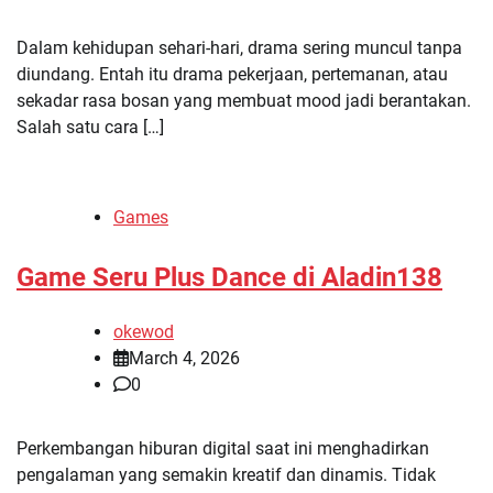
Dalam kehidupan sehari-hari, drama sering muncul tanpa
diundang. Entah itu drama pekerjaan, pertemanan, atau
sekadar rasa bosan yang membuat mood jadi berantakan.
Salah satu cara […]
Games
Game Seru Plus Dance di Aladin138
okewod
March 4, 2026
0
Perkembangan hiburan digital saat ini menghadirkan
pengalaman yang semakin kreatif dan dinamis. Tidak