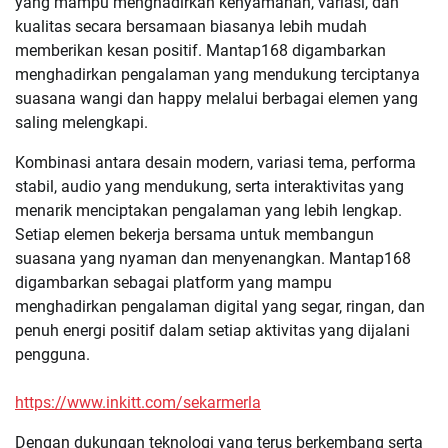
yang mampu menghadirkan kenyamanan, variasi, dan
kualitas secara bersamaan biasanya lebih mudah
memberikan kesan positif. Mantap168 digambarkan
menghadirkan pengalaman yang mendukung terciptanya
suasana wangi dan happy melalui berbagai elemen yang
saling melengkapi.
Kombinasi antara desain modern, variasi tema, performa
stabil, audio yang mendukung, serta interaktivitas yang
menarik menciptakan pengalaman yang lebih lengkap.
Setiap elemen bekerja bersama untuk membangun
suasana yang nyaman dan menyenangkan. Mantap168
digambarkan sebagai platform yang mampu
menghadirkan pengalaman digital yang segar, ringan, dan
penuh energi positif dalam setiap aktivitas yang dijalani
pengguna.
https://www.inkitt.com/sekarmerla
Dengan dukungan teknologi yang terus berkembang serta