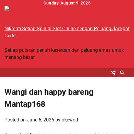
Skip
Sunday, August 9, 2026
to
content
Nikmati Setiap Spin di Slot Online dengan Peluang Jackpot
Gede!
Setiap putaran penuh keseruan dan peluang emas untuk
menang besar.
Wangi dan happy bareng
Mantap168
Posted on
June 6, 2026
by
okewod