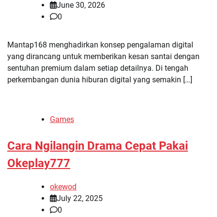
June 30, 2026
0
Mantap168 menghadirkan konsep pengalaman digital
yang dirancang untuk memberikan kesan santai dengan
sentuhan premium dalam setiap detailnya. Di tengah
perkembangan dunia hiburan digital yang semakin […]
Games
Cara Ngilangin Drama Cepat Pakai
Okeplay777
okewod
July 22, 2025
0