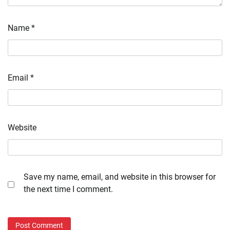
Name
*
Email
*
Website
Save my name, email, and website in this browser for
the next time I comment.