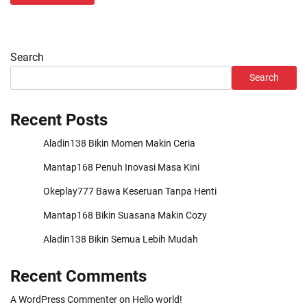
Search
Search
Recent Posts
Aladin138 Bikin Momen Makin Ceria
Mantap168 Penuh Inovasi Masa Kini
Okeplay777 Bawa Keseruan Tanpa Henti
Mantap168 Bikin Suasana Makin Cozy
Aladin138 Bikin Semua Lebih Mudah
Recent Comments
A WordPress Commenter
on
Hello world!