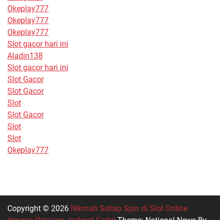
Okeplay777
Okeplay777
Okeplay777
Slot gacor hari ini
Aladin138
Slot gacor hari ini
Slot Gacor
Slot Gacor
Slot
Slot Gacor
Slot
Slot
Okeplay777
Copyright © 2026
Nikmati Setiap Spin di Slot Online