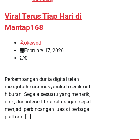
Viral Terus Tiap Hari di
Mantap168
okewod
February 17, 2026
0
Perkembangan dunia digital telah
mengubah cara masyarakat menikmati
hiburan. Segala sesuatu yang menarik,
unik, dan interaktif dapat dengan cepat
menjadi perbincangan luas di berbagai
platform […]