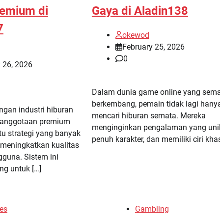
emium di
Gaya di Aladin138
7
okewod
February 25, 2026
0
 26, 2026
Dalam dunia game online yang sem
berkembang, pemain tidak lagi hany
gan industri hiburan
mencari hiburan semata. Mereka
keanggotaan premium
menginginkan pengalaman yang uni
tu strategi yang banyak
penuh karakter, dan memiliki ciri khas
 meningkatkan kualitas
guna. Sistem ini
ng untuk […]
es
Gambling