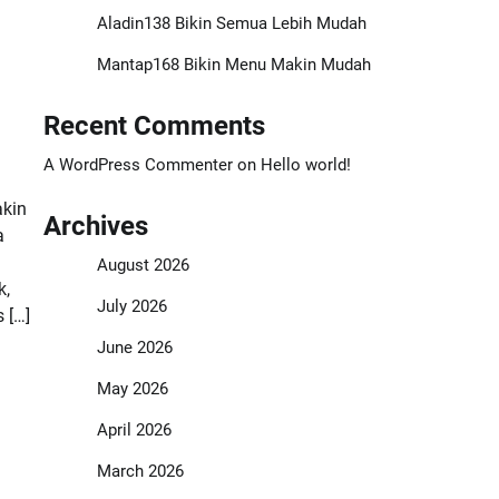
Aladin138 Bikin Semua Lebih Mudah
Mantap168 Bikin Menu Makin Mudah
Recent Comments
A WordPress Commenter
on
Hello world!
akin
Archives
a
August 2026
k,
July 2026
 […]
June 2026
May 2026
April 2026
March 2026