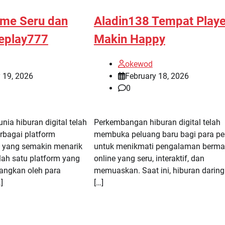
me Seru dan
Aladin138 Tempat Playe
keplay777
Makin Happy
okewod
 19, 2026
February 18, 2026
0
ia hiburan digital telah
Perkembangan hiburan digital telah
rbagai platform
membuka peluang baru bagi para p
e yang semakin menarik
untuk menikmati pengalaman berma
alah satu platform yang
online yang seru, interaktif, dan
angkan oleh para
memuaskan. Saat ini, hiburan daring
]
[…]