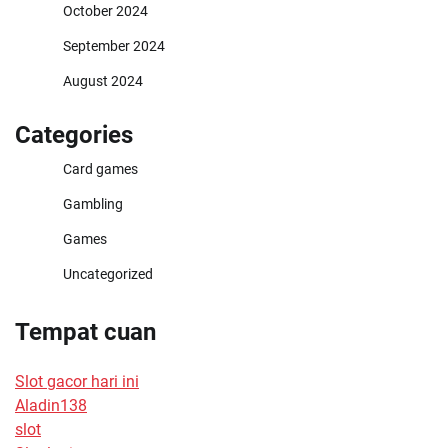
October 2024
September 2024
August 2024
Categories
Card games
Gambling
Games
Uncategorized
Tempat cuan
Slot gacor hari ini
Aladin138
slot