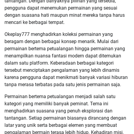
tantangan. Dengan banyaknya pilihan yang tersedia,
pengguna dapat menemukan permainan yang sesuai
dengan suasana hati maupun minat mereka tanpa harus
mencari ke berbagai tempat.
Okeplay777 menghadirkan koleksi permainan yang
beragam dengan berbagai konsep menarik. Mulai dari
permainan bertema petualangan hingga permainan yang
menampilkan nuansa fantasi modern dapat ditemukan
dalam satu platform. Keberadaan berbagai kategori
tersebut menciptakan pengalaman yang lebih dinamis
karena pengguna dapat menikmati banyak variasi hiburan
tanpa merasa terbatas pada satu jenis permainan saja.
Permainan bertema petualangan menjadi salah satu
kategori yang memiliki banyak peminat. Tema ini
menghadirkan suasana yang penuh eksplorasi dan
tantangan. Setiap permainan biasanya dirancang dengan
latar yang unik serta berbagai elemen yang membuat
pengalaman bermain terasa lebih hidup. Kehadiran misi,