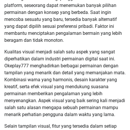
platform, seseorang dapat menemukan banyak pilihan
permainan dengan konsep yang berbeda. Saat ingin
mencoba sesuatu yang baru, tersedia banyak alternatif
yang dapat dipilih sesuai preferensi pribadi. Faktor ini
membantu menciptakan pengalaman bermain yang lebih
beragam dan tidak monoton.
Kualitas visual menjadi salah satu aspek yang sangat
diperhatikan dalam industri permainan digital saat ini.
Okeplay777 menghadirkan berbagai permainan dengan
tampilan yang menarik dan detail yang memanjakan mata.
Kombinasi warna yang harmonis, desain karakter yang
kreatif, serta efek visual yang mendukung suasana
permainan memberikan pengalaman yang lebih
menyenangkan. Aspek visual yang baik sering kali menjadi
salah satu alasan mengapa sebuah permainan mampu
menarik perhatian pengguna dalam waktu yang lama.
Selain tampilan visual, fitur yang tersedia dalam setiap