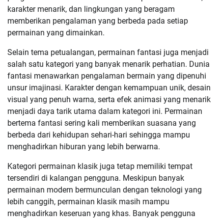
karakter menarik, dan lingkungan yang beragam
memberikan pengalaman yang berbeda pada setiap
permainan yang dimainkan.
Selain tema petualangan, permainan fantasi juga menjadi
salah satu kategori yang banyak menarik perhatian. Dunia
fantasi menawarkan pengalaman bermain yang dipenuhi
unsur imajinasi. Karakter dengan kemampuan unik, desain
visual yang penuh warna, serta efek animasi yang menarik
menjadi daya tarik utama dalam kategori ini. Permainan
bertema fantasi sering kali memberikan suasana yang
berbeda dari kehidupan sehari-hari sehingga mampu
menghadirkan hiburan yang lebih berwarna.
Kategori permainan klasik juga tetap memiliki tempat
tersendiri di kalangan pengguna. Meskipun banyak
permainan modern bermunculan dengan teknologi yang
lebih canggih, permainan klasik masih mampu
menghadirkan keseruan yang khas. Banyak pengguna