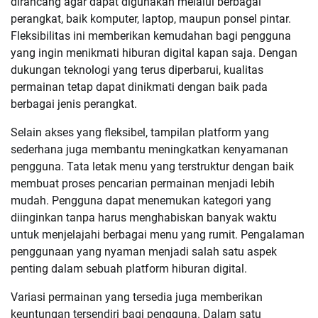
dirancang agar dapat digunakan melalui berbagai
perangkat, baik komputer, laptop, maupun ponsel pintar.
Fleksibilitas ini memberikan kemudahan bagi pengguna
yang ingin menikmati hiburan digital kapan saja. Dengan
dukungan teknologi yang terus diperbarui, kualitas
permainan tetap dapat dinikmati dengan baik pada
berbagai jenis perangkat.
Selain akses yang fleksibel, tampilan platform yang
sederhana juga membantu meningkatkan kenyamanan
pengguna. Tata letak menu yang terstruktur dengan baik
membuat proses pencarian permainan menjadi lebih
mudah. Pengguna dapat menemukan kategori yang
diinginkan tanpa harus menghabiskan banyak waktu
untuk menjelajahi berbagai menu yang rumit. Pengalaman
penggunaan yang nyaman menjadi salah satu aspek
penting dalam sebuah platform hiburan digital.
Variasi permainan yang tersedia juga memberikan
keuntungan tersendiri bagi pengguna. Dalam satu