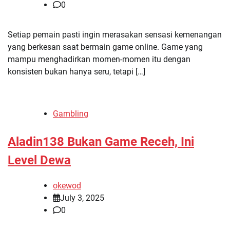
0
Setiap pemain pasti ingin merasakan sensasi kemenangan
yang berkesan saat bermain game online. Game yang
mampu menghadirkan momen-momen itu dengan
konsisten bukan hanya seru, tetapi […]
Gambling
Aladin138 Bukan Game Receh, Ini
Level Dewa
okewod
July 3, 2025
0