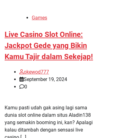
Games
Live Casino Slot Online:
Jackpot Gede yang Bikin
Kamu Tajir dalam Sekejap!
okewod777
September 19, 2024
0
Kamu pasti udah gak asing lagi sama
dunia slot online dalam situs Aladin138
yang semakin booming ini, kan? Apalagi
kalau ditambah dengan sensasi live
casino […]