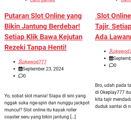
Putaran Slot Online yang
Slot Onlin
Bikin Jantung Berdebar!
Tajir, Seti
Setiap Klik Bawa Kejutan
Ada Lawan
Rezeki Tanpa Henti!
okewod
Septemb
okewod777
0
September 23, 2024
0
Bro, udah pada ta
di Okeplay777 itu
Yo, sobat slot mania! Siapa di sini yang
kita tajir menda
nggak suka nge-spin dan nunggu jackpot
duduk santai di r
muncul? Slot online itu kayak roller
coaster seru yang bikin jantung […]