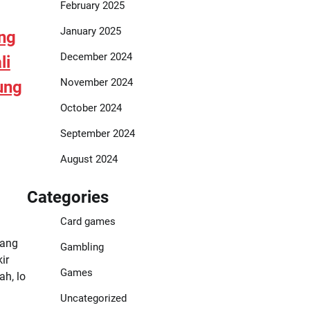
February 2025
January 2025
ang
December 2024
li
November 2024
ung
October 2024
September 2024
August 2024
Categories
Card games
yang
Gambling
ir
Games
ah, lo
Uncategorized