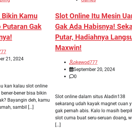
e Bikin Kamu
Slot Online Itu Mesin U
ap Putaran Gak
Gak Ada Habisnya! Seka
nya!
Putar, Hadiahnya Langs
Maxwin!
777
er 21, 2024
okewod777
September 20, 2024
0
u kan kalau slot online
 bener-bener bisa bikin
Slot online dalam situs Aladin138
dak? Bayangin deh, kamu
sekarang udah kayak magnet cuan 
umah, sambil […]
gak pernah abis. Kalo lo masih berpik
slot cuma buat seru-seruan doang, w
[…]