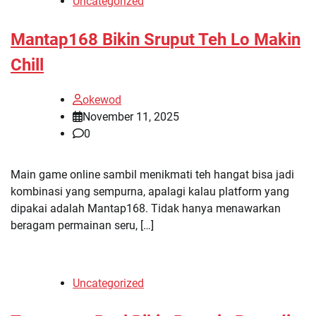
Uncategorized
Mantap168 Bikin Sruput Teh Lo Makin
Chill
okewod
November 11, 2025
0
Main game online sambil menikmati teh hangat bisa jadi
kombinasi yang sempurna, apalagi kalau platform yang
dipakai adalah Mantap168. Tidak hanya menawarkan
beragam permainan seru, […]
Uncategorized