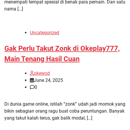
menempati tempat spesial di benak para pemain. Dan satu
nama […]
Uncategorized
Gak Perlu Takut Zonk di Okeplay777,
Main Tenang Hasil Cuan
okewod
June 24, 2025
0
Di dunia game online, istilah “zonk” udah jadi momok yang
bikin sebagian orang ragu buat coba peruntungan. Banyak
yang takut kalah terus, gak balik modal, […]