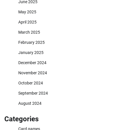
June 2025
May 2025
April 2025
March 2025
February 2025
January 2025
December 2024
November 2024
October 2024
September 2024
August 2024
Categories
Card games