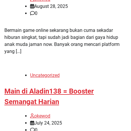
August 28, 2025
0
Bermain game online sekarang bukan cuma sekadar
hiburan singkat, tapi sudah jadi bagian dari gaya hidup
anak muda jaman now. Banyak orang mencari platform
yang […]
Uncategorized
Main di Aladin138 = Booster
Semangat Harian
okewod
July 24, 2025
0