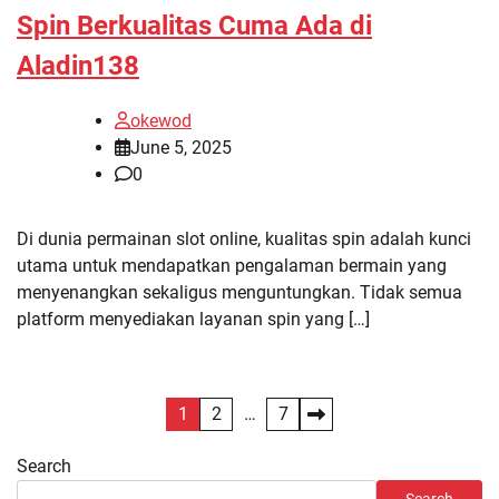
Spin Berkualitas Cuma Ada di
Aladin138
okewod
June 5, 2025
0
Di dunia permainan slot online, kualitas spin adalah kunci
utama untuk mendapatkan pengalaman bermain yang
menyenangkan sekaligus menguntungkan. Tidak semua
platform menyediakan layanan spin yang […]
Posts
1
2
…
7
pagination
Search
Search