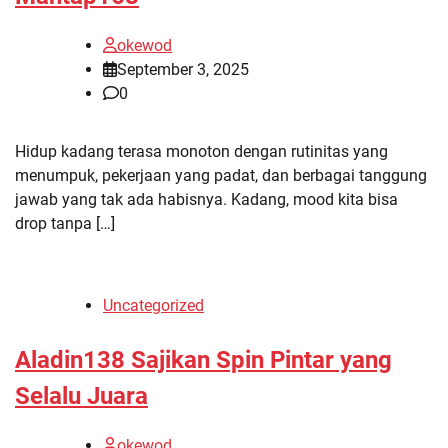
okewod
September 3, 2025
0
Hidup kadang terasa monoton dengan rutinitas yang
menumpuk, pekerjaan yang padat, dan berbagai tanggung
jawab yang tak ada habisnya. Kadang, mood kita bisa
drop tanpa […]
Uncategorized
Aladin138 Sajikan Spin Pintar yang
Selalu Juara
okewod