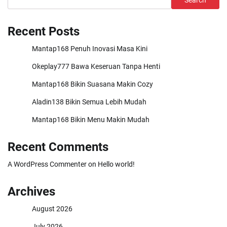
Recent Posts
Mantap168 Penuh Inovasi Masa Kini
Okeplay777 Bawa Keseruan Tanpa Henti
Mantap168 Bikin Suasana Makin Cozy
Aladin138 Bikin Semua Lebih Mudah
Mantap168 Bikin Menu Makin Mudah
Recent Comments
A WordPress Commenter
on
Hello world!
Archives
August 2026
July 2026