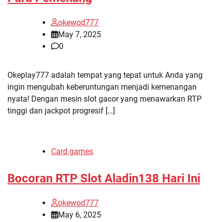
okewod777
May 7, 2025
0
Okeplay777 adalah tempat yang tepat untuk Anda yang
ingin mengubah keberuntungan menjadi kemenangan
nyata! Dengan mesin slot gacor yang menawarkan RTP
tinggi dan jackpot progresif […]
Card games
Bocoran RTP Slot Aladin138 Hari Ini
okewod777
May 6, 2025