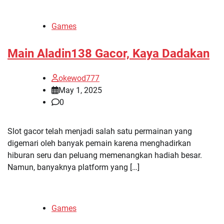
Games
Main Aladin138 Gacor, Kaya Dadakan
okewod777
May 1, 2025
0
Slot gacor telah menjadi salah satu permainan yang
digemari oleh banyak pemain karena menghadirkan
hiburan seru dan peluang memenangkan hadiah besar.
Namun, banyaknya platform yang […]
Games