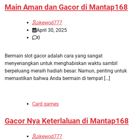
Main Aman dan Gacor di Mantap168
okewod777
April 30, 2025
0
Bermain slot gacor adalah cara yang sangat
menyenangkan untuk menghabiskan waktu sambil
berpeluang meraih hadiah besar. Namun, penting untuk
memastikan bahwa Anda bermain di tempat […]
Card games
Gacor Nya Keterlaluan di Mantap168
okewod777