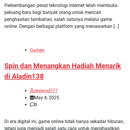
Perkembangan pesat teknologi internet telah membuka
peluang baru bagi banyak orang untuk mencari
penghasilan tambahan, salah satunya melalui game
online. Dengan berbagai platform yang menawarkan […]
Games
Spin dan Menangkan Hadiah Menarik
di Aladin138
okewod777
May 4, 2025
0
Di era digital ini, game online tidak hanya sekadar hiburan,
tetapi juga menjadi salah satu cara untuk menghasilkan