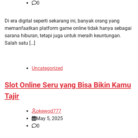
0
Di era digital seperti sekarang ini, banyak orang yang
memanfaatkan platform game online tidak hanya sebagai
sarana hiburan, tetapi juga untuk meraih keuntungan.
Salah satu […]
Uncategorized
Slot Online Seru yang Bisa Bikin Kamu
Tajir
okewod777
May 5, 2025
0