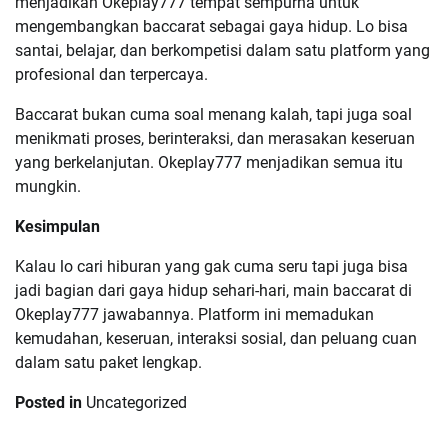
menjadikan Okeplay777 tempat sempurna untuk
mengembangkan baccarat sebagai gaya hidup. Lo bisa
santai, belajar, dan berkompetisi dalam satu platform yang
profesional dan terpercaya.
Baccarat bukan cuma soal menang kalah, tapi juga soal
menikmati proses, berinteraksi, dan merasakan keseruan
yang berkelanjutan. Okeplay777 menjadikan semua itu
mungkin.
Kesimpulan
Kalau lo cari hiburan yang gak cuma seru tapi juga bisa
jadi bagian dari gaya hidup sehari-hari, main baccarat di
Okeplay777 jawabannya. Platform ini memadukan
kemudahan, keseruan, interaksi sosial, dan peluang cuan
dalam satu paket lengkap.
Posted in
Uncategorized