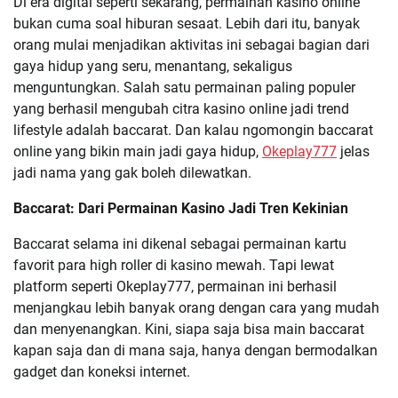
Di era digital seperti sekarang, permainan kasino online
bukan cuma soal hiburan sesaat. Lebih dari itu, banyak
orang mulai menjadikan aktivitas ini sebagai bagian dari
gaya hidup yang seru, menantang, sekaligus
menguntungkan. Salah satu permainan paling populer
yang berhasil mengubah citra kasino online jadi trend
lifestyle adalah baccarat. Dan kalau ngomongin baccarat
online yang bikin main jadi gaya hidup,
Okeplay777
jelas
jadi nama yang gak boleh dilewatkan.
Baccarat: Dari Permainan Kasino Jadi Tren Kekinian
Baccarat selama ini dikenal sebagai permainan kartu
favorit para high roller di kasino mewah. Tapi lewat
platform seperti Okeplay777, permainan ini berhasil
menjangkau lebih banyak orang dengan cara yang mudah
dan menyenangkan. Kini, siapa saja bisa main baccarat
kapan saja dan di mana saja, hanya dengan bermodalkan
gadget dan koneksi internet.