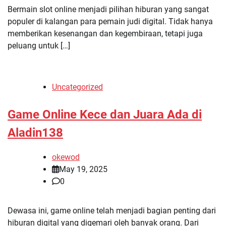
Bermain slot online menjadi pilihan hiburan yang sangat
populer di kalangan para pemain judi digital. Tidak hanya
memberikan kesenangan dan kegembiraan, tetapi juga
peluang untuk […]
Uncategorized
Game Online Kece dan Juara Ada di
Aladin138
okewod
May 19, 2025
0
Dewasa ini, game online telah menjadi bagian penting dari
hiburan digital yang digemari oleh banyak orang. Dari