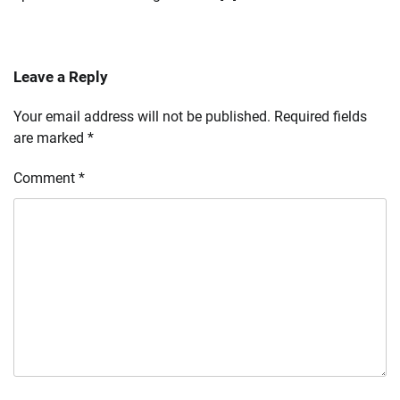
Leave a Reply
Your email address will not be published.
Required fields
are marked
*
Comment
*