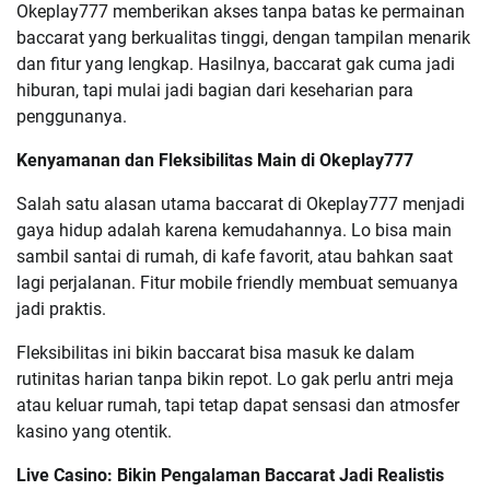
Okeplay777 memberikan akses tanpa batas ke permainan
baccarat yang berkualitas tinggi, dengan tampilan menarik
dan fitur yang lengkap. Hasilnya, baccarat gak cuma jadi
hiburan, tapi mulai jadi bagian dari keseharian para
penggunanya.
Kenyamanan dan Fleksibilitas Main di Okeplay777
Salah satu alasan utama baccarat di Okeplay777 menjadi
gaya hidup adalah karena kemudahannya. Lo bisa main
sambil santai di rumah, di kafe favorit, atau bahkan saat
lagi perjalanan. Fitur mobile friendly membuat semuanya
jadi praktis.
Fleksibilitas ini bikin baccarat bisa masuk ke dalam
rutinitas harian tanpa bikin repot. Lo gak perlu antri meja
atau keluar rumah, tapi tetap dapat sensasi dan atmosfer
kasino yang otentik.
Live Casino: Bikin Pengalaman Baccarat Jadi Realistis