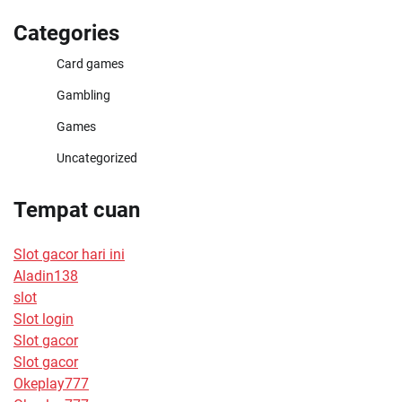
Categories
Card games
Gambling
Games
Uncategorized
Tempat cuan
Slot gacor hari ini
Aladin138
slot
Slot login
Slot gacor
Slot gacor
Okeplay777