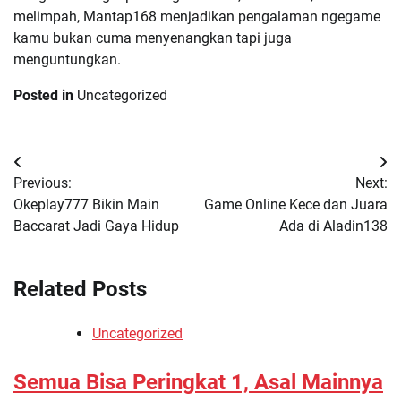
melimpah, Mantap168 menjadikan pengalaman ngegame
kamu bukan cuma menyenangkan tapi juga
menguntungkan.
Posted in
Uncategorized
Post
Previous:
Next:
navigation
Okeplay777 Bikin Main
Game Online Kece dan Juara
Baccarat Jadi Gaya Hidup
Ada di Aladin138
Related Posts
Uncategorized
Semua Bisa Peringkat 1, Asal Mainnya