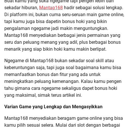
Buat kamu yang suka ngegame tapi pengen lebih dari
sekadar hiburan,
Mantap168
hadir sebagai solusi lengkap.
Di platform ini, bukan cuma seru-seruan main game online,
tapi kamu juga bisa dapetin bonus hoki yang bikin
pengalaman ngegame jadi makin menguntungkan.
Mantap168 menyediakan berbagai jenis permainan yang
seru dan peluang menang yang adil, plus berbagai bonus
menarik yang siap bikin hoki kamu makin berlipat.
Ngegame di Mantap168 bukan sekadar soal skill atau
keberuntungan saja, tapi juga soal bagaimana kamu bisa
memanfaatkan bonus dan fitur yang ada untuk
meningkatkan peluang kemenangan. Kalau kamu pengen
tahu gimana cara ngegame sekaligus dapet bonus hoki
yang maksimal, simak terus artikel ini.
Varian Game yang Lengkap dan Mengasyikkan
Mantap168 menyediakan beragam game online yang bisa
kamu pilih sesuai selera. Mulai dari slot dengan berbagai