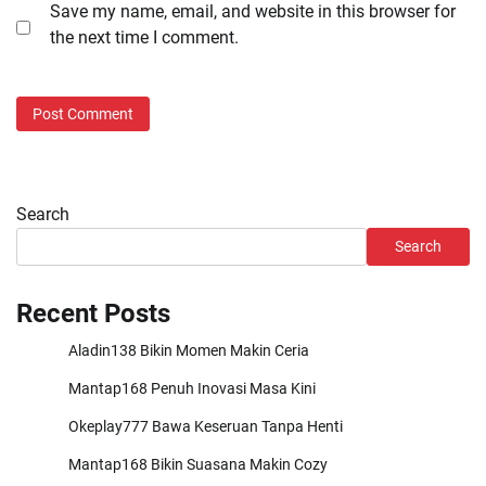
Save my name, email, and website in this browser for
the next time I comment.
Search
Search
Recent Posts
Aladin138 Bikin Momen Makin Ceria
Mantap168 Penuh Inovasi Masa Kini
Okeplay777 Bawa Keseruan Tanpa Henti
Mantap168 Bikin Suasana Makin Cozy