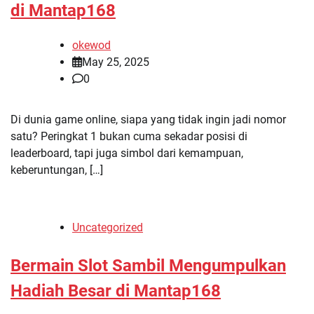
di Mantap168
okewod
May 25, 2025
0
Di dunia game online, siapa yang tidak ingin jadi nomor
satu? Peringkat 1 bukan cuma sekadar posisi di
leaderboard, tapi juga simbol dari kemampuan,
keberuntungan, […]
Uncategorized
Bermain Slot Sambil Mengumpulkan
Hadiah Besar di Mantap168