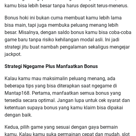
kamu bisa lebih besar tanpa harus deposit terus-menerus.
Bonus hoki ini bukan cuma membuat kamu lebih lama
bisa main, tapi juga membuka peluang menang lebih
besar. Misalnya, dengan saldo bonus kamu bisa coba-coba
game baru tanpa risiko kehilangan modal asli. Ini jadi
strategi jitu buat nambah pengalaman sekaligus mengejar
jackpot.
Strategi Ngegame Plus Manfaatkan Bonus
Kalau kamu mau maksimalin peluang menang, ada
beberapa tips yang bisa diterapkan saat ngegame di
Mantap168. Pertama, manfaatkan semua bonus yang
tersedia secara optimal. Jangan lupa untuk cek syarat dan
ketentuan supaya bonus yang kamu klaim bisa dipakai
dengan baik.
Kedua, pilih game yang sesuai dengan gaya bermain
kamu. Kalau kamu suka permainan cepat dan mudah, slot