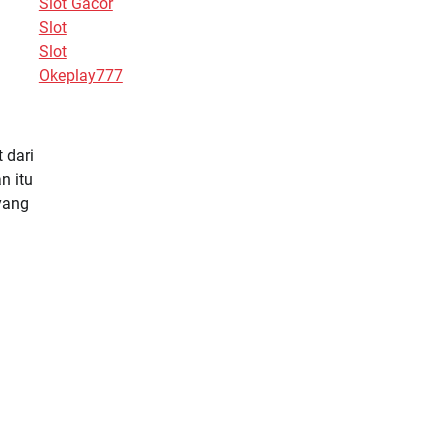
Slot Gacor
Slot
Slot
Okeplay777
 dari
n itu
 yang