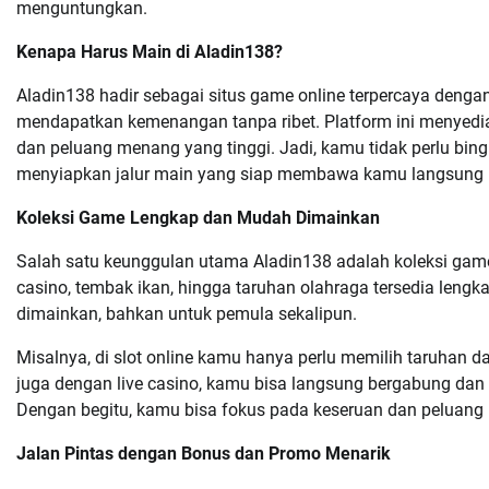
menguntungkan.
Kenapa Harus Main di Aladin138?
Aladin138 hadir sebagai situs game online terpercaya deng
mendapatkan kemenangan tanpa ribet. Platform ini menyed
dan peluang menang yang tinggi. Jadi, kamu tidak perlu bing
menyiapkan jalur main yang siap membawa kamu langsung k
Koleksi Game Lengkap dan Mudah Dimainkan
Salah satu keunggulan utama Aladin138 adalah koleksi game 
casino, tembak ikan, hingga taruhan olahraga tersedia leng
dimainkan, bahkan untuk pemula sekalipun.
Misalnya, di slot online kamu hanya perlu memilih taruhan 
juga dengan live casino, kamu bisa langsung bergabung dan
Dengan begitu, kamu bisa fokus pada keseruan dan peluan
Jalan Pintas dengan Bonus dan Promo Menarik