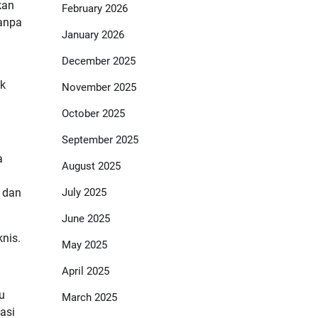
kan
February 2026
tanpa
January 2026
December 2025
ak
November 2025
October 2025
September 2025
a
August 2025
n
t dan
July 2025
June 2025
nis.
May 2025
April 2025
u
March 2025
asi