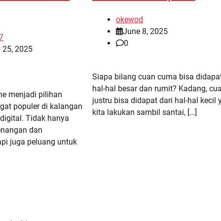
okewod
June 8, 2025
7
0
 25, 2025
Siapa bilang cuan cuma bisa didapat
hal-hal besar dan rumit? Kadang, cua
ne menjadi pilihan
justru bisa didapat dari hal-hal kecil
gat populer di kalangan
kita lakukan sambil santai, […]
digital. Tidak hanya
enangan dan
api juga peluang untuk