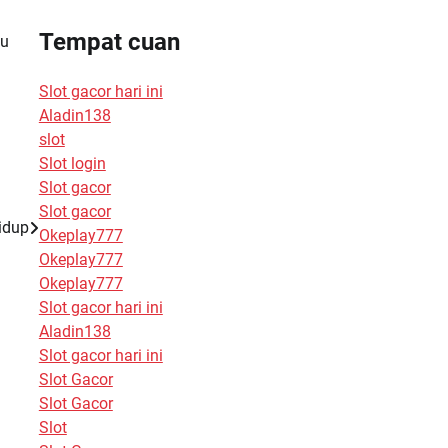
Tempat cuan
mu
Slot gacor hari ini
Aladin138
slot
Slot login
Slot gacor
Slot gacor
idup
Okeplay777
Okeplay777
Okeplay777
Slot gacor hari ini
Aladin138
Slot gacor hari ini
Slot Gacor
Slot Gacor
Slot