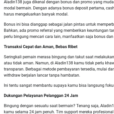
Aladin138 juga dikenal dengan bonus dan promo yang mud
modal bermain. Dengan adanya bonus deposit pertama, cash
harus mengeluarkan banyak modal.
Bonus ini bisa dianggap sebagai jalan pintas untuk memperb
Bahkan, ada promo referral yang memberikan keuntungan ta
perlu bingung mencari cara lain, manfaatkan saja bonus dan
Transaksi Cepat dan Aman, Bebas Ribet
Seringkali pemain merasa bingung dan takut saat melakukan 
atau tidak aman. Namun, di Aladin138 kamu tidak perlu khaw
transparan. Berbagai metode pembayaran tersedia, mulai dari
withdraw berjalan lancar tanpa hambatan.
Ini tentu sangat membantu supaya kamu bisa langsung foku
Dukungan Pelayanan Pelanggan 24 Jam
Bingung dengan sesuatu saat bermain? Tenang saja, Aladin
kamu selama 24 jam penuh. Tim support mereka profesiona