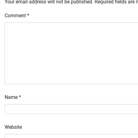
Your email address will not be published.
Required fields are
Comment
*
Name
*
Website