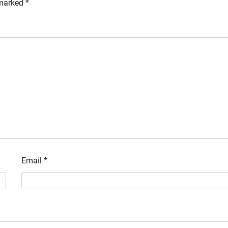
 marked
*
Email
*