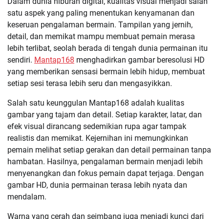
Dalam dunia hiburan digital, kualitas visual menjadi salah
satu aspek yang paling menentukan kenyamanan dan
keseruan pengalaman bermain. Tampilan yang jernih,
detail, dan memikat mampu membuat pemain merasa
lebih terlibat, seolah berada di tengah dunia permainan itu
sendiri.
Mantap168
menghadirkan gambar beresolusi HD
yang memberikan sensasi bermain lebih hidup, membuat
setiap sesi terasa lebih seru dan mengasyikkan.
Salah satu keunggulan Mantap168 adalah kualitas
gambar yang tajam dan detail. Setiap karakter, latar, dan
efek visual dirancang sedemikian rupa agar tampak
realistis dan memikat. Kejernihan ini memungkinkan
pemain melihat setiap gerakan dan detail permainan tanpa
hambatan. Hasilnya, pengalaman bermain menjadi lebih
menyenangkan dan fokus pemain dapat terjaga. Dengan
gambar HD, dunia permainan terasa lebih nyata dan
mendalam.
Warna yang cerah dan seimbang juga menjadi kunci dari