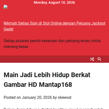
Skip
Monday, August 10, 2026
to
content
Nikmati Setiap Spin di Slot Online dengan Peluang Jackpot
Gede!
Setiap putaran penuh keseruan dan peluang emas untuk
menang besar.
Main Jadi Lebih Hidup Berkat
Gambar HD Mantap168
Posted on
January 20, 2026
by
okewod