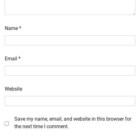
Name
*
Email
*
Website
Save my name, email, and website in this browser for
the next time I comment.