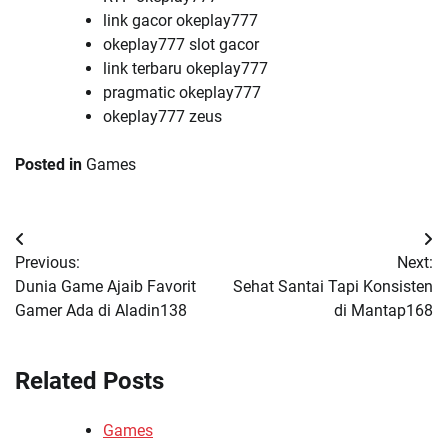
link gacor okeplay777
okeplay777 slot gacor
link terbaru okeplay777
pragmatic okeplay777
okeplay777 zeus
Posted in
Games
Post
Previous:
Next:
navigation
Dunia Game Ajaib Favorit
Sehat Santai Tapi Konsisten
Gamer Ada di Aladin138
di Mantap168
Related Posts
Games