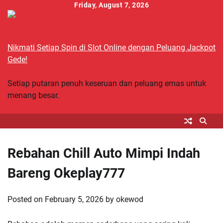
Skip
Friday, August 7, 2026
to
content
Nikmati Setiap Spin di Slot Online dengan Peluang Jackpot
Gede!
Setiap putaran penuh keseruan dan peluang emas untuk
menang besar.
Rebahan Chill Auto Mimpi Indah
Bareng Okeplay777
Posted on
February 5, 2026
by
okewod