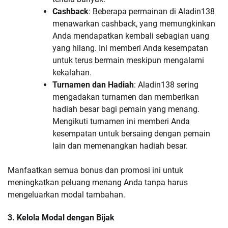
Cashback
: Beberapa permainan di Aladin138
menawarkan cashback, yang memungkinkan
Anda mendapatkan kembali sebagian uang
yang hilang. Ini memberi Anda kesempatan
untuk terus bermain meskipun mengalami
kekalahan.
Turnamen dan Hadiah
: Aladin138 sering
mengadakan turnamen dan memberikan
hadiah besar bagi pemain yang menang.
Mengikuti turnamen ini memberi Anda
kesempatan untuk bersaing dengan pemain
lain dan memenangkan hadiah besar.
Manfaatkan semua bonus dan promosi ini untuk
meningkatkan peluang menang Anda tanpa harus
mengeluarkan modal tambahan.
3. Kelola Modal dengan Bijak