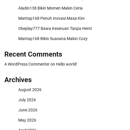
Aladin138 Bikin Momen Makin Ceria
Mantap168 Penuh Inovasi Masa Kini
Okeplay777 Bawa Keseruan Tanpa Henti
Mantap168 Bikin Suasana Makin Cozy
Recent Comments
A WordPress Commenter
on
Hello world!
Archives
August 2026
July 2026
June 2026
May 2026