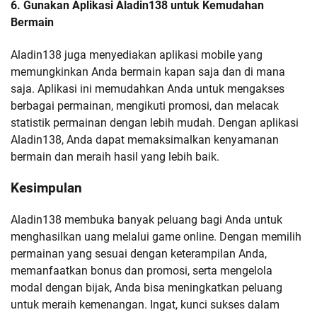
6. Gunakan Aplikasi Aladin138 untuk Kemudahan
Bermain
Aladin138 juga menyediakan aplikasi mobile yang
memungkinkan Anda bermain kapan saja dan di mana
saja. Aplikasi ini memudahkan Anda untuk mengakses
berbagai permainan, mengikuti promosi, dan melacak
statistik permainan dengan lebih mudah. Dengan aplikasi
Aladin138, Anda dapat memaksimalkan kenyamanan
bermain dan meraih hasil yang lebih baik.
Kesimpulan
Aladin138 membuka banyak peluang bagi Anda untuk
menghasilkan uang melalui game online. Dengan memilih
permainan yang sesuai dengan keterampilan Anda,
memanfaatkan bonus dan promosi, serta mengelola
modal dengan bijak, Anda bisa meningkatkan peluang
untuk meraih kemenangan. Ingat, kunci sukses dalam