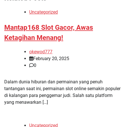
Uncategorized
Mantap168 Slot Gacor, Awas
Ketagihan Menang!
okewod777
February 20, 2025
0
Dalam dunia hiburan dan permainan yang penuh
tantangan saat ini, permainan slot online semakin populer
di kalangan para penggemar judi. Salah satu platform
yang menawarkan […]
Uncategorized