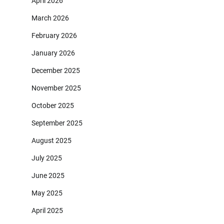
April 2026
March 2026
February 2026
January 2026
December 2025
November 2025
October 2025
September 2025
August 2025
July 2025
June 2025
May 2025
April 2025