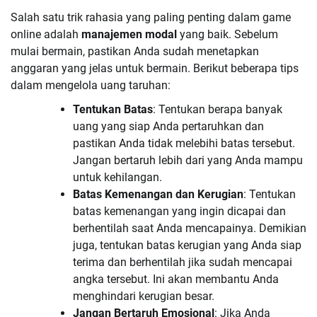
Salah satu trik rahasia yang paling penting dalam game
online adalah
manajemen modal
yang baik. Sebelum
mulai bermain, pastikan Anda sudah menetapkan
anggaran yang jelas untuk bermain. Berikut beberapa tips
dalam mengelola uang taruhan:
Tentukan Batas
: Tentukan berapa banyak
uang yang siap Anda pertaruhkan dan
pastikan Anda tidak melebihi batas tersebut.
Jangan bertaruh lebih dari yang Anda mampu
untuk kehilangan.
Batas Kemenangan dan Kerugian
: Tentukan
batas kemenangan yang ingin dicapai dan
berhentilah saat Anda mencapainya. Demikian
juga, tentukan batas kerugian yang Anda siap
terima dan berhentilah jika sudah mencapai
angka tersebut. Ini akan membantu Anda
menghindari kerugian besar.
Jangan Bertaruh Emosional
: Jika Anda