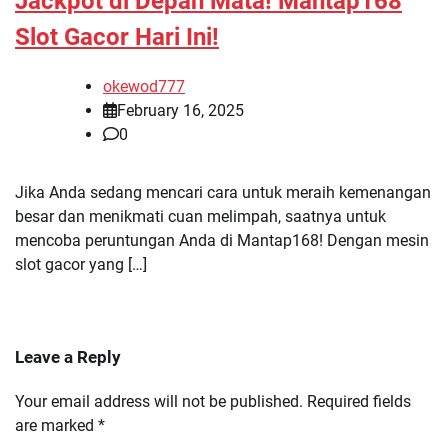
Jackpot di Depan Mata! Mantap168
Slot Gacor Hari Ini!
okewod777
February 16, 2025
0
Jika Anda sedang mencari cara untuk meraih kemenangan
besar dan menikmati cuan melimpah, saatnya untuk
mencoba peruntungan Anda di Mantap168! Dengan mesin
slot gacor yang […]
Leave a Reply
Your email address will not be published.
Required fields
are marked
*