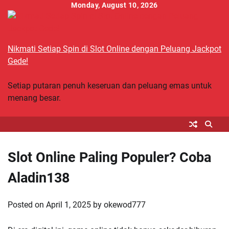
Skip
Monday, August 10, 2026
to
content
Nikmati Setiap Spin di Slot Online dengan Peluang Jackpot
Gede!
Setiap putaran penuh keseruan dan peluang emas untuk
menang besar.
Slot Online Paling Populer? Coba
Aladin138
Posted on
April 1, 2025
by
okewod777