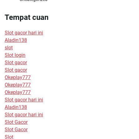
Tempat cuan
Slot gacor hari ini
Aladin138
slot
Slot login
Slot gacor
Slot gacor
Okeplay777
Okeplay777
Okeplay777
Slot gacor hari ini
Aladin138
Slot gacor hari ini
Slot Gacor
Slot Gacor
Slot