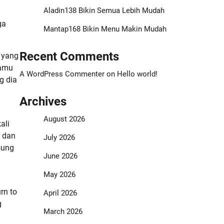
Aladin138 Bikin Semua Lebih Mudah
ga
Mantap168 Bikin Menu Makin Mudah
Recent Comments
 yang
kamu
A WordPress Commenter
on
Hello world!
g dia
Archives
August 2026
ali
, dan
July 2026
sung
June 2026
May 2026
rn to
April 2026
g
March 2026