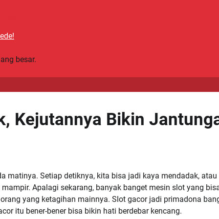
ede!
ang besar.
ik, Kejutannya Bikin Jantung
 matinya. Setiap detiknya, kita bisa jadi kaya mendadak, atau
 mampir. Apalagi sekarang, banyak banget mesin slot yang bis
k orang yang ketagihan mainnya. Slot gacor jadi primadona bang
or itu bener-bener bisa bikin hati berdebar kencang.