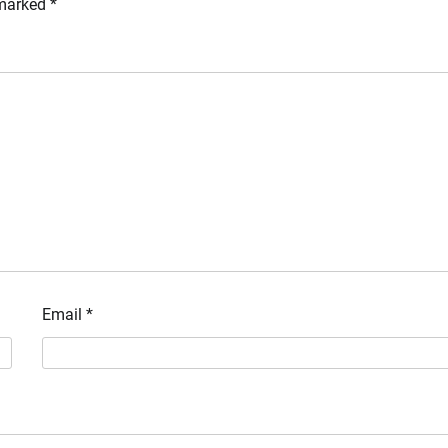
 marked
*
Email
*