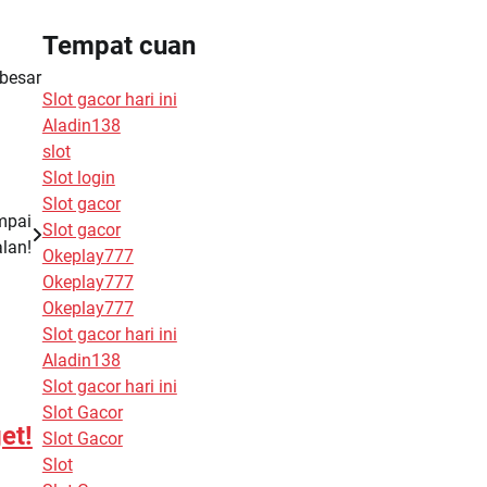
Tempat cuan
 besar
Slot gacor hari ini
Aladin138
slot
Slot login
Slot gacor
mpai
Slot gacor
lan!
Okeplay777
Okeplay777
Okeplay777
Slot gacor hari ini
Aladin138
Slot gacor hari ini
Slot Gacor
et!
Slot Gacor
Slot