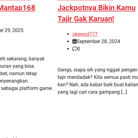
 Mantap168
Jackpotnya Bikin Kamu
Tajir Gak Karuan!
r 29, 2025
okewod777
September 28, 2024
0
perti sekarang, banyak
buran yang bisa
Gengs, siapa sih yang nggak pengen 
ibet, namun tetap
tajir mendadak? Kita semua pasti ma
enyenangkan.
kan? Nah, ada kabar baik buat kalia
 sebagai platform game
yang lagi cari cara gampang […]