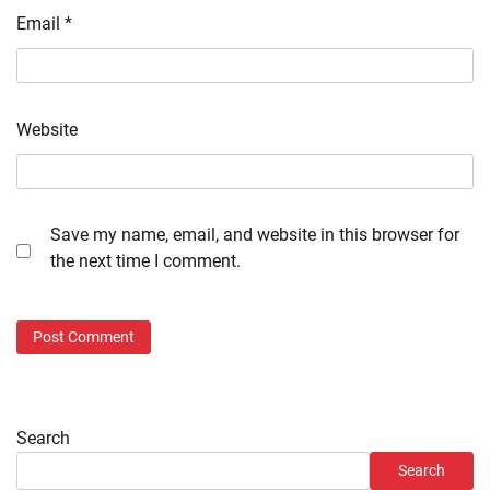
Email
*
Website
Save my name, email, and website in this browser for
the next time I comment.
Search
Search