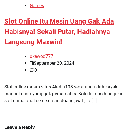
Games
Slot Online Itu Mesin Uang Gak Ada
Habisnya! Sekali Putar, Hadiahnya
Langsung Maxwin!
okewod777
September 20, 2024
0
Slot online dalam situs Aladin138 sekarang udah kayak
magnet cuan yang gak pernah abis. Kalo lo masih berpikir
slot cuma buat seru-seruan doang, wah, lo […]
Leave a Reply