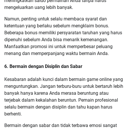
meningkatkan saldo permainan Anda tanpa harus
mengeluarkan uang lebih banyak.
Namun, penting untuk selalu membaca syarat dan
ketentuan yang berlaku sebelum mengklaim bonus.
Beberapa bonus memiliki persyaratan taruhan yang harus
dipenuhi sebelum Anda bisa menarik kemenangan.
Manfaatkan promosi ini untuk memperbesar peluang
menang dan memperpanjang waktu bermain Anda.
6. Bermain dengan Disiplin dan Sabar
Kesabaran adalah kunci dalam bermain game online yang
menguntungkan. Jangan terburu-buru untuk bertaruh lebih
banyak hanya karena Anda merasa beruntung atau
terjebak dalam kekalahan beruntun. Pemain profesional
selalu bermain dengan disiplin dan tahu kapan harus
berhenti.
Bermain dengan sabar dan tidak terbawa emosi sangat