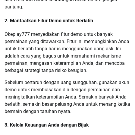
panjang.
2. Manfaatkan Fitur Demo untuk Berlatih
Okeplay777 menyediakan fitur demo untuk banyak
permainan yang ditawarkan. Fitur ini memungkinkan Anda
untuk berlatih tanpa harus menggunakan uang asli. Ini
adalah cara yang bagus untuk memahami mekanisme
permainan, mengasah keterampilan Anda, dan mencoba
berbagai strategi tanpa risiko kerugian.
Sebelum bertaruh dengan uang sungguhan, gunakan akun
demo untuk membiasakan diri dengan permainan dan
meningkatkan keterampilan Anda. Semakin banyak Anda
berlatih, semakin besar peluang Anda untuk menang ketika
bermain dengan taruhan nyata.
3. Kelola Keuangan Anda dengan Bijak