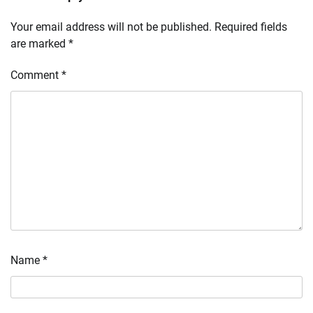
Your email address will not be published.
Required fields
are marked
*
Comment
*
Name
*