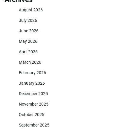
August 2026
July 2026
June 2026
May 2026
April 2026
March 2026
February 2026
January 2026
December 2025
November 2025
October 2025
September 2025