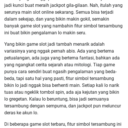
jadi kunci buat meraih jackpot gila-gilaan. Nah, itulah yang
serunya main slot online sekarang. Semua bisa terjadi
dalam sekejap, dan yang bikin makin gokil, semakin
banyak game slot yang nambahin fitur simbol tersambung
ini buat bikin pengalaman lo makin seru.
Yang bikin game slot jadi tambah menarik adalah
variasinya yang nggak pernah abis. Ada yang bertema
petualangan, ada juga yang bertema fantasi, bahkan ada
yang ngangkat cerita sejarah atau mitologi. Tiap game
punya cara sendiri buat ngasih pengalaman yang beda-
beda, tapi satu hal yang pasti, fitur simbol tersambung
bikin lo jadi nggak bisa berhenti main. Setiap kali lo narik
tuas atau ngeklik tombol spin, ada aja kejutan yang bikin
lo gregetan. Kalau lo beruntung, bisa jadi semuanya
tersambung dengan sempurna, dan jackpot pun meluncur
deras ke akun lo.
Di beberapa game slot terbaru, fitur simbol tersambung ini