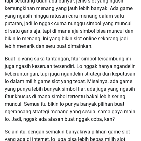
tapi sekarang udah ada banyak jenis slot yang ngasih
kemungkinan menang yang jauh lebih banyak. Ada game
yang ngasih hingga ratusan cara menang dalam satu
putaran, jadi lo nggak cuma nunggu simbol yang muncul
di satu garis aja, tapi di mana aja simbol bisa muncul dan
bikin lo menang. Ini yang bikin slot online sekarang jadi
lebih menarik dan seru buat dimainkan.
Buat lo yang suka tantangan, fitur simbol tersambung ini
juga ngasih keseruan tersendiri. Lo nggak hanya ngandelin
keberuntungan, tapi juga ngandelin strategi dan keputusan
lo dalam milih game slot yang tepat. Misalnya, ada game
yang punya lebih banyak simbol liar, ada juga yang ngasih
fitur khusus di mana simbol tertentu bakal lebih sering
muncul. Semua itu bikin lo punya banyak pilihan buat
ngerancang strategi menang yang sesuai sama gaya main
lo. Jadi, nggak ada alasan buat nggak coba, kan?
Selain itu, dengan semakin banyaknya pilihan game slot
yang ada di internet, lo juga bisa lebih bebas milih slot