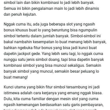
simbol lain dan bikin kombinasi lo jadi lebih banyak.
Semua ini bikin pengalaman main lo jadi lebih dinamis
dan penuh kejutan.
Nggak cuma itu, ada juga beberapa slot yang ngasih
bonus khusus buat lo yang beruntung bisa ngumpulin
simbol tertentu dalam jumlah banyak. Simbol-simbol ini
bakal nambahin kesempatan lo buat menang lebih banyak,
bahkan ngebuka fitur bonus yang bisa jadi kunci buat
dapetin jackpot gede. Yang lebih seru lagi, lo nggak cuma
nunggu satu jenis simbol doang, tapi bisa dapetin banyak
kombinasi simbol yang bisa muncul sekaligus. Semakin
banyak simbol yang muncul, semakin besar peluang lo
buat menang!
Kunci utama yang bikin fitur simbol tersambung ini jadi
istimewa adalah cara kerjanya yang emang nggak biasa.
Dulu, kita cuma familiar dengan mesin slot yang cuma
ngasih kemenangan berdasarkan satu garis pembayaran,