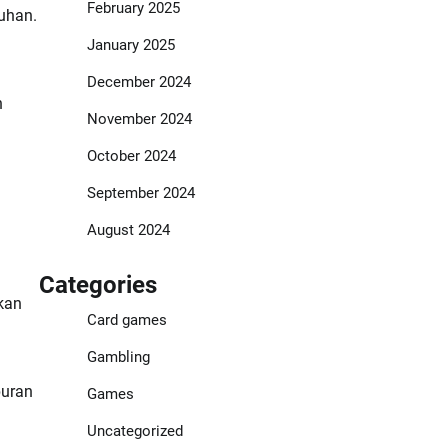
February 2025
uhan.
January 2025
December 2024
n
November 2024
October 2024
September 2024
August 2024
Categories
kan
Card games
Gambling
buran
Games
Uncategorized