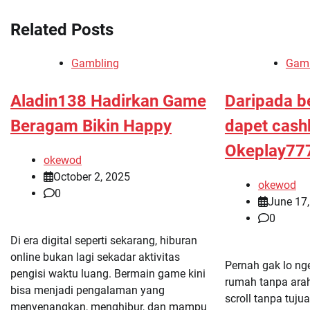
navigation
Related Posts
Gambling
Gamb
Aladin138 Hadirkan Game
Daripada 
Beragam Bikin Happy
dapet cash
Okeplay77
okewod
October 2, 2025
okewod
0
June 17
0
Di era digital seperti sekarang, hiburan
online bukan lagi sekadar aktivitas
Pernah gak lo ng
pengisi waktu luang. Bermain game kini
rumah tanpa arah
bisa menjadi pengalaman yang
scroll tanpa tuju
menyenangkan, menghibur, dan mampu