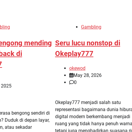
ling
Gambling
bengong mending
Seru lucu nonstop di
back di
Okeplay777
7
okewod
May 28, 2026
0
, 2025
Okeplay777 menjadi salah satu
representasi bagaimana dunia hibur
erasa bengong sendiri di
digital modern berkembang menjadi
? Duduk di depan layar,
ruang yang tidak hanya penuh warna
an, atau sekadar
tetapi juga menghadirkan suasana ri