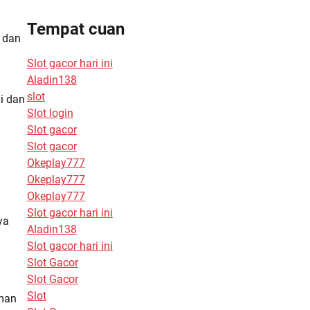
Tempat cuan
s dan
Slot gacor hari ini
Aladin138
slot
i dan
Slot login
Slot gacor
Slot gacor
Okeplay777
Okeplay777
Okeplay777
Slot gacor hari ini
ya
Aladin138
Slot gacor hari ini
Slot Gacor
Slot Gacor
Slot
aman