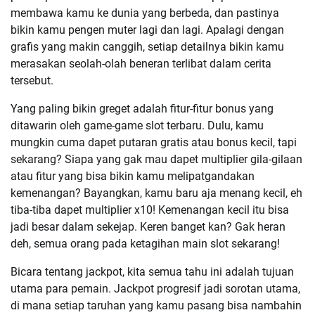
membawa kamu ke dunia yang berbeda, dan pastinya
bikin kamu pengen muter lagi dan lagi. Apalagi dengan
grafis yang makin canggih, setiap detailnya bikin kamu
merasakan seolah-olah beneran terlibat dalam cerita
tersebut.
Yang paling bikin greget adalah fitur-fitur bonus yang
ditawarin oleh game-game slot terbaru. Dulu, kamu
mungkin cuma dapet putaran gratis atau bonus kecil, tapi
sekarang? Siapa yang gak mau dapet multiplier gila-gilaan
atau fitur yang bisa bikin kamu melipatgandakan
kemenangan? Bayangkan, kamu baru aja menang kecil, eh
tiba-tiba dapet multiplier x10! Kemenangan kecil itu bisa
jadi besar dalam sekejap. Keren banget kan? Gak heran
deh, semua orang pada ketagihan main slot sekarang!
Bicara tentang jackpot, kita semua tahu ini adalah tujuan
utama para pemain. Jackpot progresif jadi sorotan utama,
di mana setiap taruhan yang kamu pasang bisa nambahin