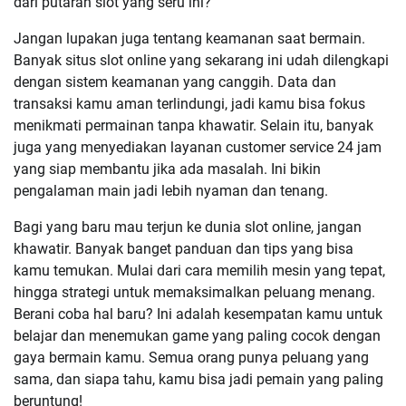
dari putaran slot yang seru ini?
Jangan lupakan juga tentang keamanan saat bermain.
Banyak situs slot online yang sekarang ini udah dilengkapi
dengan sistem keamanan yang canggih. Data dan
transaksi kamu aman terlindungi, jadi kamu bisa fokus
menikmati permainan tanpa khawatir. Selain itu, banyak
juga yang menyediakan layanan customer service 24 jam
yang siap membantu jika ada masalah. Ini bikin
pengalaman main jadi lebih nyaman dan tenang.
Bagi yang baru mau terjun ke dunia slot online, jangan
khawatir. Banyak banget panduan dan tips yang bisa
kamu temukan. Mulai dari cara memilih mesin yang tepat,
hingga strategi untuk memaksimalkan peluang menang.
Berani coba hal baru? Ini adalah kesempatan kamu untuk
belajar dan menemukan game yang paling cocok dengan
gaya bermain kamu. Semua orang punya peluang yang
sama, dan siapa tahu, kamu bisa jadi pemain yang paling
beruntung!