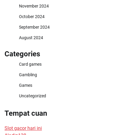
November 2024
October 2024
September 2024
August 2024
Categories
Card games
Gambling
Games
Uncategorized
Tempat cuan
Slot gacor hari ini