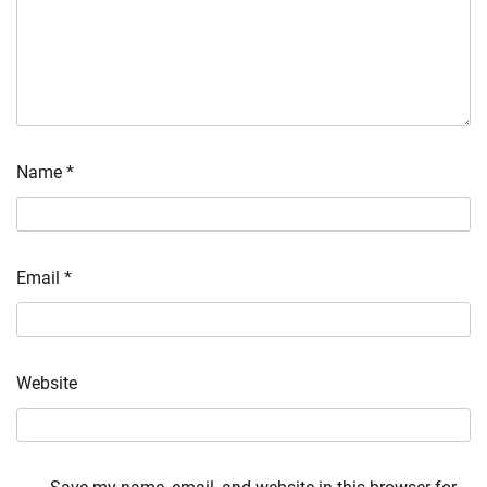
Name
*
Email
*
Website