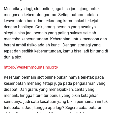
Menariknya lagi, slot online juga bisa jadi ajang untuk
mengasah keberuntunganmu. Setiap putaran adalah
kesempatan baru, dan terkadang kamu bakal terkejut
dengan hasilnya. Gak jarang, pemain yang awalnya
skeptis bisa jadi pemain yang paling sukses setelah
mencoba keberuntungan. Keberanian untuk mencoba dan
berani ambil risiko adalah kunci. Dengan strategi yang
tepat dan sedikit keberuntungan, kamu bisa jadi bintang di
dunia slot!
https://westernmountains.org/
Keseruan bermain slot online bukan hanya terletak pada
kesempatan menang, tetapi juga pada pengalaman yang
didapat. Dari grafis yang menakjubkan, cerita yang
menarik, hingga fitur-fitur bonus yang bikin ketagihan,
semuanya jadi satu kesatuan yang bikin permainan ini tak
terlupakan. Jadi, tunggu apa lagi? Segera coba putaran