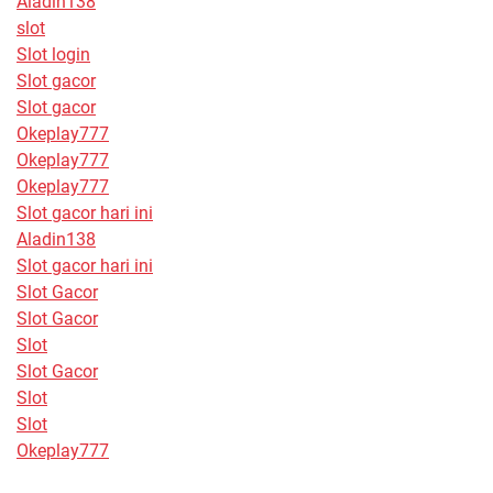
Aladin138
slot
Slot login
Slot gacor
Slot gacor
Okeplay777
Okeplay777
Okeplay777
Slot gacor hari ini
Aladin138
Slot gacor hari ini
Slot Gacor
Slot Gacor
Slot
Slot Gacor
Slot
Slot
Okeplay777