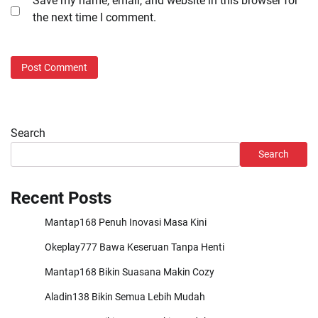
Save my name, email, and website in this browser for
the next time I comment.
Search
Search
Recent Posts
Mantap168 Penuh Inovasi Masa Kini
Okeplay777 Bawa Keseruan Tanpa Henti
Mantap168 Bikin Suasana Makin Cozy
Aladin138 Bikin Semua Lebih Mudah