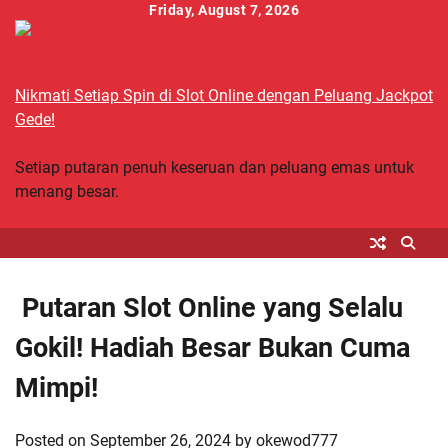
Skip
Friday, August 7, 2026
to
content
Nikmati Setiap Spin di Slot Online dengan Peluang Jackpot
Gede!
Setiap putaran penuh keseruan dan peluang emas untuk
menang besar.
Putaran Slot Online yang Selalu
Gokil! Hadiah Besar Bukan Cuma
Mimpi!
Posted on
September 26, 2024
by
okewod777