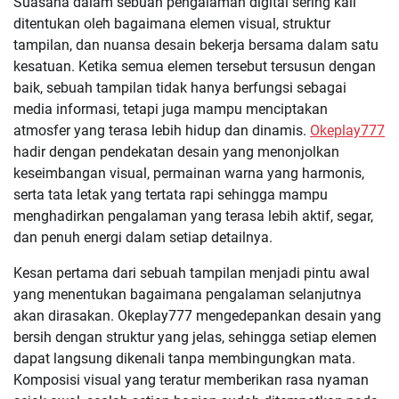
Suasana dalam sebuah pengalaman digital sering kali
ditentukan oleh bagaimana elemen visual, struktur
tampilan, dan nuansa desain bekerja bersama dalam satu
kesatuan. Ketika semua elemen tersebut tersusun dengan
baik, sebuah tampilan tidak hanya berfungsi sebagai
media informasi, tetapi juga mampu menciptakan
atmosfer yang terasa lebih hidup dan dinamis.
Okeplay777
hadir dengan pendekatan desain yang menonjolkan
keseimbangan visual, permainan warna yang harmonis,
serta tata letak yang tertata rapi sehingga mampu
menghadirkan pengalaman yang terasa lebih aktif, segar,
dan penuh energi dalam setiap detailnya.
Kesan pertama dari sebuah tampilan menjadi pintu awal
yang menentukan bagaimana pengalaman selanjutnya
akan dirasakan. Okeplay777 mengedepankan desain yang
bersih dengan struktur yang jelas, sehingga setiap elemen
dapat langsung dikenali tanpa membingungkan mata.
Komposisi visual yang teratur memberikan rasa nyaman