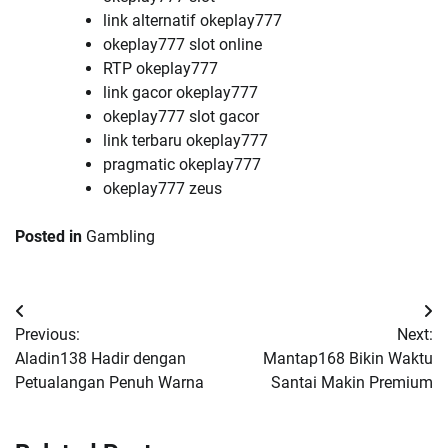
link alternatif okeplay777
okeplay777 slot online
RTP okeplay777
link gacor okeplay777
okeplay777 slot gacor
link terbaru okeplay777
pragmatic okeplay777
okeplay777 zeus
Posted in
Gambling
Post
Previous:
Next:
navigation
Aladin138 Hadir dengan
Mantap168 Bikin Waktu
Petualangan Penuh Warna
Santai Makin Premium