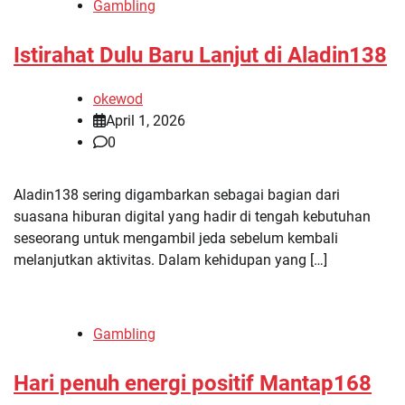
Gambling
Istirahat Dulu Baru Lanjut di Aladin138
okewod
April 1, 2026
0
Aladin138 sering digambarkan sebagai bagian dari
suasana hiburan digital yang hadir di tengah kebutuhan
seseorang untuk mengambil jeda sebelum kembali
melanjutkan aktivitas. Dalam kehidupan yang […]
Gambling
Hari penuh energi positif Mantap168