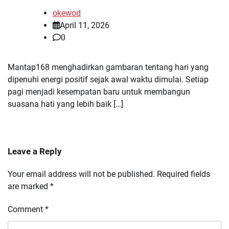
okewod
April 11, 2026
0
Mantap168 menghadirkan gambaran tentang hari yang
dipenuhi energi positif sejak awal waktu dimulai. Setiap
pagi menjadi kesempatan baru untuk membangun
suasana hati yang lebih baik […]
Leave a Reply
Your email address will not be published.
Required fields
are marked
*
Comment
*