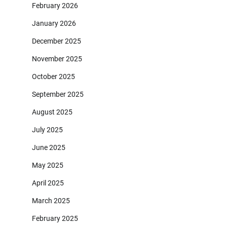
February 2026
January 2026
December 2025
November 2025
October 2025
September 2025
August 2025
July 2025
June 2025
May 2025
April 2025
March 2025
February 2025