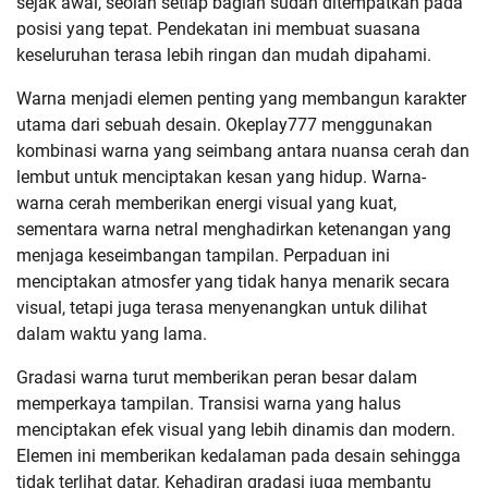
sejak awal, seolah setiap bagian sudah ditempatkan pada
posisi yang tepat. Pendekatan ini membuat suasana
keseluruhan terasa lebih ringan dan mudah dipahami.
Warna menjadi elemen penting yang membangun karakter
utama dari sebuah desain. Okeplay777 menggunakan
kombinasi warna yang seimbang antara nuansa cerah dan
lembut untuk menciptakan kesan yang hidup. Warna-
warna cerah memberikan energi visual yang kuat,
sementara warna netral menghadirkan ketenangan yang
menjaga keseimbangan tampilan. Perpaduan ini
menciptakan atmosfer yang tidak hanya menarik secara
visual, tetapi juga terasa menyenangkan untuk dilihat
dalam waktu yang lama.
Gradasi warna turut memberikan peran besar dalam
memperkaya tampilan. Transisi warna yang halus
menciptakan efek visual yang lebih dinamis dan modern.
Elemen ini memberikan kedalaman pada desain sehingga
tidak terlihat datar. Kehadiran gradasi juga membantu