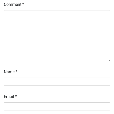
Comment
*
Name
*
Email
*