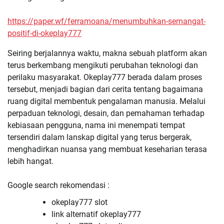
https://paper.wf/ferramoana/menumbuhkan-semangat-
positif-di-okeplay777
Seiring berjalannya waktu, makna sebuah platform akan
terus berkembang mengikuti perubahan teknologi dan
perilaku masyarakat. Okeplay777 berada dalam proses
tersebut, menjadi bagian dari cerita tentang bagaimana
ruang digital membentuk pengalaman manusia. Melalui
perpaduan teknologi, desain, dan pemahaman terhadap
kebiasaan pengguna, nama ini menempati tempat
tersendiri dalam lanskap digital yang terus bergerak,
menghadirkan nuansa yang membuat keseharian terasa
lebih hangat.
Google search rekomendasi :
okeplay777 slot
link alternatif okeplay777