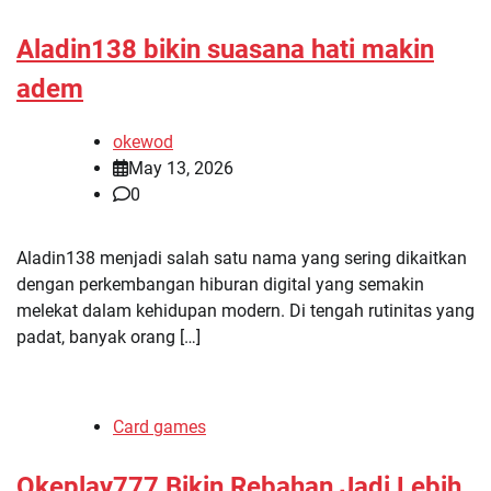
Aladin138 bikin suasana hati makin
adem
okewod
May 13, 2026
0
Aladin138 menjadi salah satu nama yang sering dikaitkan
dengan perkembangan hiburan digital yang semakin
melekat dalam kehidupan modern. Di tengah rutinitas yang
padat, banyak orang […]
Card games
Okeplay777 Bikin Rebahan Jadi Lebih