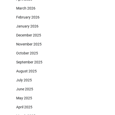
March 2026
February 2026
January 2026
December 2025
November 2025
October 2025
September 2025
August 2025
July 2025
June 2025
May 2025
April 2025