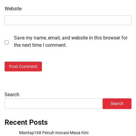
Website
Save my name, email, and website in this browser for
the next time I comment.
Search
Search
Recent Posts
Mantap168 Penuh Inovasi Masa Kini