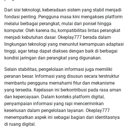
Dari sisi teknologi, keberadaan sistem yang stabil menjadi
fondasi penting. Pengguna masa kini mengakses platform
melalui berbagai perangkat, mulai dari ponsel hingga
komputer. Oleh karena itu, kompatibilitas lintas perangkat
menjadi kebutuhan dasar. Okeplay777 berada dalam
lingkungan teknologi yang menuntut kemampuan adaptasi
tinggi, agar tetap dapat diakses dengan baik di berbagai
kondisi jaringan dan perangkat yang digunakan.
Selain stabilitas, pengelolaan informasi juga memiliki
peranan besar. Informasi yang disusun secara terstruktur
membantu pengguna memahami fitur dan mekanisme
yang tersedia. Kejelasan ini berkontribusi pada rasa aman
dan kepercayaan. Dalam konteks platform digital,
penyampaian informasi yang rapi mencerminkan
keseriusan dalam pengelolaan layanan. Okeplay777
menempatkan aspek ini sebagai bagian dari identitasnya
di ruang digital.