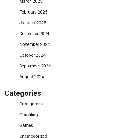
March 2025
February 2025
January 2025
December 2024
November 2024
October 2024
September 2024
August 2024
Categories
Card games
Gambling
Games
Uncategorized