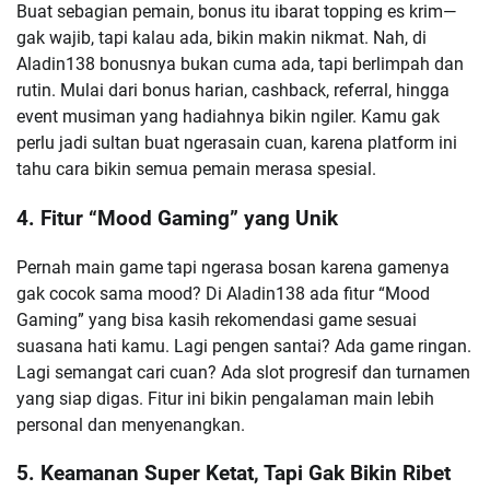
Buat sebagian pemain, bonus itu ibarat topping es krim—
gak wajib, tapi kalau ada, bikin makin nikmat. Nah, di
Aladin138 bonusnya bukan cuma ada, tapi berlimpah dan
rutin. Mulai dari bonus harian, cashback, referral, hingga
event musiman yang hadiahnya bikin ngiler. Kamu gak
perlu jadi sultan buat ngerasain cuan, karena platform ini
tahu cara bikin semua pemain merasa spesial.
4. Fitur “Mood Gaming” yang Unik
Pernah main game tapi ngerasa bosan karena gamenya
gak cocok sama mood? Di Aladin138 ada fitur “Mood
Gaming” yang bisa kasih rekomendasi game sesuai
suasana hati kamu. Lagi pengen santai? Ada game ringan.
Lagi semangat cari cuan? Ada slot progresif dan turnamen
yang siap digas. Fitur ini bikin pengalaman main lebih
personal dan menyenangkan.
5. Keamanan Super Ketat, Tapi Gak Bikin Ribet