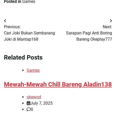
Posted in
Games
Post
Previous:
Next:
navigation
Cari Joki Bukan Sembarang
Sarapan Pagi Anti Boring
Joki di Mantap168
Bareng Okeplay777
Related Posts
Games
Mewah-Mewah Chill Bareng Aladin138
okewod
July 7, 2025
0