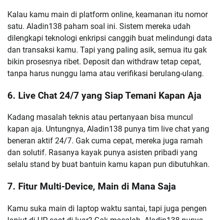
Kalau kamu main di platform online, keamanan itu nomor
satu. Aladin138 paham soal ini. Sistem mereka udah
dilengkapi teknologi enkripsi canggih buat melindungi data
dan transaksi kamu. Tapi yang paling asik, semua itu gak
bikin prosesnya ribet. Deposit dan withdraw tetap cepat,
tanpa harus nunggu lama atau verifikasi berulang-ulang.
6. Live Chat 24/7 yang Siap Temani Kapan Aja
Kadang masalah teknis atau pertanyaan bisa muncul
kapan aja. Untungnya, Aladin138 punya tim live chat yang
beneran aktif 24/7. Gak cuma cepat, mereka juga ramah
dan solutif. Rasanya kayak punya asisten pribadi yang
selalu stand by buat bantuin kamu kapan pun dibutuhkan.
7. Fitur Multi-Device, Main di Mana Saja
Kamu suka main di laptop waktu santai, tapi juga pengen