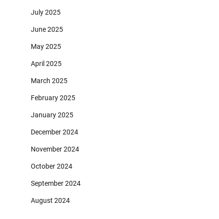
July 2025
June 2025
May 2025
April 2025
March 2025
February 2025
January 2025
December 2024
November 2024
October 2024
September 2024
August 2024