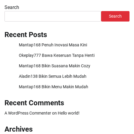
Search
Search
Recent Posts
Mantap168 Penuh Inovasi Masa Kini
Okeplay777 Bawa Keseruan Tanpa Henti
Mantap168 Bikin Suasana Makin Cozy
Aladin138 Bikin Semua Lebih Mudah
Mantap168 Bikin Menu Makin Mudah
Recent Comments
A WordPress Commenter
on
Hello world!
Archives