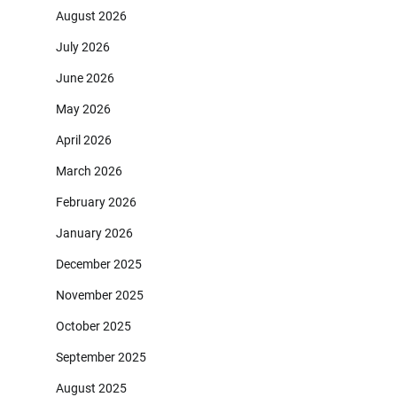
August 2026
July 2026
June 2026
May 2026
April 2026
March 2026
February 2026
January 2026
December 2025
November 2025
October 2025
September 2025
August 2025