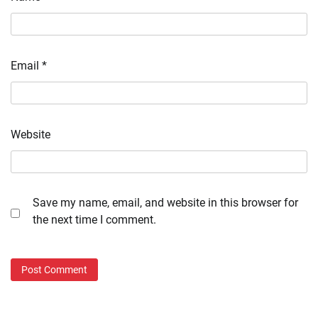
Email
*
Website
Save my name, email, and website in this browser for
the next time I comment.