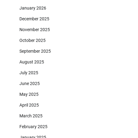
January 2026
December 2025
November 2025
October 2025
September 2025
August 2025
July 2025
June 2025
May 2025
April 2025
March 2025
February 2025
January 2025