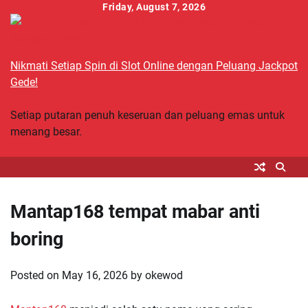
Skip
Friday, August 7, 2026
to
content
Nikmati Setiap Spin di Slot Online dengan Peluang Jackpot
Gede!
Setiap putaran penuh keseruan dan peluang emas untuk
menang besar.
Mantap168 tempat mabar anti
boring
Posted on
May 16, 2026
by
okewod