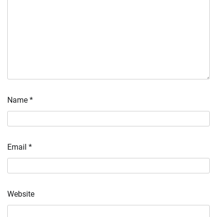
Name
*
Email
*
Website