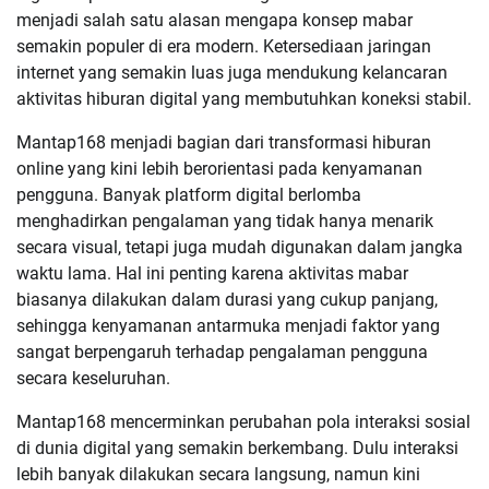
menjadi salah satu alasan mengapa konsep mabar
semakin populer di era modern. Ketersediaan jaringan
internet yang semakin luas juga mendukung kelancaran
aktivitas hiburan digital yang membutuhkan koneksi stabil.
Mantap168 menjadi bagian dari transformasi hiburan
online yang kini lebih berorientasi pada kenyamanan
pengguna. Banyak platform digital berlomba
menghadirkan pengalaman yang tidak hanya menarik
secara visual, tetapi juga mudah digunakan dalam jangka
waktu lama. Hal ini penting karena aktivitas mabar
biasanya dilakukan dalam durasi yang cukup panjang,
sehingga kenyamanan antarmuka menjadi faktor yang
sangat berpengaruh terhadap pengalaman pengguna
secara keseluruhan.
Mantap168 mencerminkan perubahan pola interaksi sosial
di dunia digital yang semakin berkembang. Dulu interaksi
lebih banyak dilakukan secara langsung, namun kini