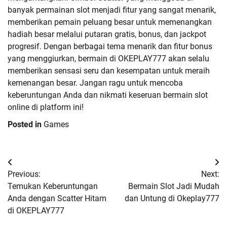
banyak permainan slot menjadi fitur yang sangat menarik,
memberikan pemain peluang besar untuk memenangkan
hadiah besar melalui putaran gratis, bonus, dan jackpot
progresif. Dengan berbagai tema menarik dan fitur bonus
yang menggiurkan, bermain di OKEPLAY777 akan selalu
memberikan sensasi seru dan kesempatan untuk meraih
kemenangan besar. Jangan ragu untuk mencoba
keberuntungan Anda dan nikmati keseruan bermain slot
online di platform ini!
Posted in
Games
Post
Previous:
Next:
navigation
Temukan Keberuntungan
Bermain Slot Jadi Mudah
Anda dengan Scatter Hitam
dan Untung di Okeplay777
di OKEPLAY777