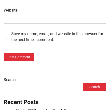
Website
Save my name, email, and website in this browser for
the next time I comment.
Search
Search
Recent Posts