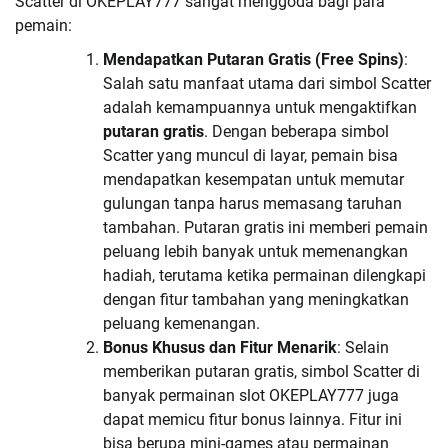
Scatter di OKEPLAY777 sangat menggoda bagi para
pemain:
Mendapatkan Putaran Gratis (Free Spins)
:
Salah satu manfaat utama dari simbol Scatter
adalah kemampuannya untuk mengaktifkan
putaran gratis
. Dengan beberapa simbol
Scatter yang muncul di layar, pemain bisa
mendapatkan kesempatan untuk memutar
gulungan tanpa harus memasang taruhan
tambahan. Putaran gratis ini memberi pemain
peluang lebih banyak untuk memenangkan
hadiah, terutama ketika permainan dilengkapi
dengan fitur tambahan yang meningkatkan
peluang kemenangan.
Bonus Khusus dan Fitur Menarik
: Selain
memberikan putaran gratis, simbol Scatter di
banyak permainan slot OKEPLAY777 juga
dapat memicu fitur bonus lainnya. Fitur ini
bisa berupa mini-games atau permainan