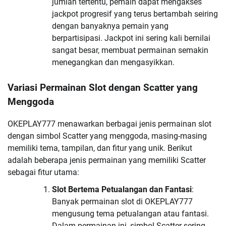
jumlah tertentu, pemain dapat mengakses
jackpot progresif yang terus bertambah seiring
dengan banyaknya pemain yang
berpartisipasi. Jackpot ini sering kali bernilai
sangat besar, membuat permainan semakin
menegangkan dan mengasyikkan.
Variasi Permainan Slot dengan Scatter yang
Menggoda
OKEPLAY777 menawarkan berbagai jenis permainan slot
dengan simbol Scatter yang menggoda, masing-masing
memiliki tema, tampilan, dan fitur yang unik. Berikut
adalah beberapa jenis permainan yang memiliki Scatter
sebagai fitur utama:
Slot Bertema Petualangan dan Fantasi
:
Banyak permainan slot di OKEPLAY777
mengusung tema petualangan atau fantasi.
Dalam permainan ini, simbol Scatter sering