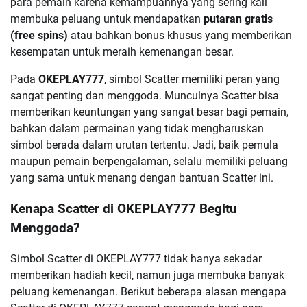
para pemain karena kemampuannya yang sering kali
membuka peluang untuk mendapatkan
putaran gratis
(free spins)
atau bahkan bonus khusus yang memberikan
kesempatan untuk meraih kemenangan besar.
Pada
OKEPLAY777
, simbol Scatter memiliki peran yang
sangat penting dan menggoda. Munculnya Scatter bisa
memberikan keuntungan yang sangat besar bagi pemain,
bahkan dalam permainan yang tidak mengharuskan
simbol berada dalam urutan tertentu. Jadi, baik pemula
maupun pemain berpengalaman, selalu memiliki peluang
yang sama untuk menang dengan bantuan Scatter ini.
Kenapa Scatter di OKEPLAY777 Begitu
Menggoda?
Simbol Scatter di OKEPLAY777 tidak hanya sekadar
memberikan hadiah kecil, namun juga membuka banyak
peluang kemenangan. Berikut beberapa alasan mengapa