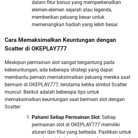
dalam fitur bonus yang memperkenalkan
elemen-elemen sejarah atau legenda,
memberikan peluang besar untuk
memenangkan hadiah yang lebih besar.
Cara Memaksimalkan Keuntungan dengan
Scatter di OKEPLAY777
Meskipun permainan slot sangat bergantung pada
keberuntungan, ada beberapa strategi yang dapat
membantu pemain memaksimalkan peluang mereka saat
bermain di OKEPLAY777, terutama ketika simbol Scatter
muncul. Berikut adalah beberapa tips untuk
memaksimalkan keuntungan saat bermain slot dengan
Scatter:
Pahami Setiap Permainan Slot
: Setiap
permainan slot di OKEPLAY777 memiliki
aturan dan fitur yang berbeda. Pastikan untuk