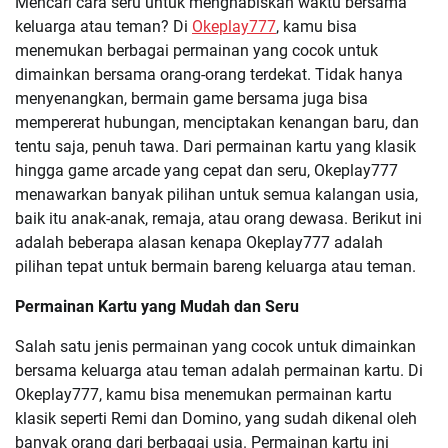
Mencari cara seru untuk menghabiskan waktu bersama
keluarga atau teman? Di
Okeplay777
, kamu bisa
menemukan berbagai permainan yang cocok untuk
dimainkan bersama orang-orang terdekat. Tidak hanya
menyenangkan, bermain game bersama juga bisa
mempererat hubungan, menciptakan kenangan baru, dan
tentu saja, penuh tawa. Dari permainan kartu yang klasik
hingga game arcade yang cepat dan seru, Okeplay777
menawarkan banyak pilihan untuk semua kalangan usia,
baik itu anak-anak, remaja, atau orang dewasa. Berikut ini
adalah beberapa alasan kenapa Okeplay777 adalah
pilihan tepat untuk bermain bareng keluarga atau teman.
Permainan Kartu yang Mudah dan Seru
Salah satu jenis permainan yang cocok untuk dimainkan
bersama keluarga atau teman adalah permainan kartu. Di
Okeplay777, kamu bisa menemukan permainan kartu
klasik seperti Remi dan Domino, yang sudah dikenal oleh
banyak orang dari berbagai usia. Permainan kartu ini