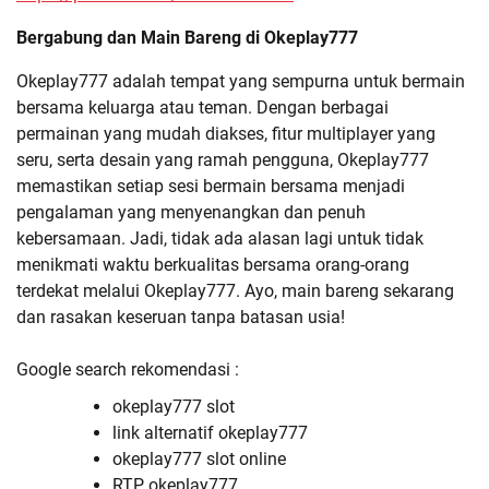
Bergabung dan Main Bareng di Okeplay777
Okeplay777 adalah tempat yang sempurna untuk bermain
bersama keluarga atau teman. Dengan berbagai
permainan yang mudah diakses, fitur multiplayer yang
seru, serta desain yang ramah pengguna, Okeplay777
memastikan setiap sesi bermain bersama menjadi
pengalaman yang menyenangkan dan penuh
kebersamaan. Jadi, tidak ada alasan lagi untuk tidak
menikmati waktu berkualitas bersama orang-orang
terdekat melalui Okeplay777. Ayo, main bareng sekarang
dan rasakan keseruan tanpa batasan usia!
Google search rekomendasi :
okeplay777 slot
link alternatif okeplay777
okeplay777 slot online
RTP okeplay777