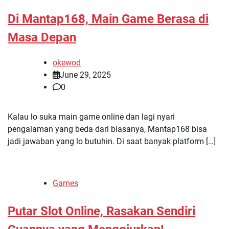
Di Mantap168, Main Game Berasa di
Masa Depan
okewod
June 29, 2025
0
Kalau lo suka main game online dan lagi nyari
pengalaman yang beda dari biasanya, Mantap168 bisa
jadi jawaban yang lo butuhin. Di saat banyak platform […]
Games
Putar Slot Online, Rasakan Sendiri