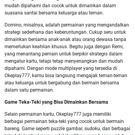
mudah dipahami dan cocok untuk dimainkan dalam
suasana santai bersama keluarga atau teman.
Domino, misalnya, adalah permainan yang mengandalkan
strategi sederhana dan keberuntungan. Cukup seru untuk
dimainkan bersama anak-anak atau orang dewasa tanpa
memerlukan keahlian khusus. Begitu juga dengan Remi,
yang menantang pemain untuk berpikir strategis dalam
mengatur kartu, tetapi tetap menyenangkan dan mudah
dipahami. Dengan mode multiplayer yang tersedia di
Okeplay777, kamu bisa langsung mengajak teman-teman
atau keluarga untuk bergabung dan bermain bersama
dalam satu permainan.
Game Teka-Teki yang Bisa Dimainkan Bersama
Selain permainan kartu, Okeplay777 juga memiliki
berbagai permainan teka-teki yang cocok untuk bermain
bareng. Game seperti puzzle gambar, sudoku, dan berbagai