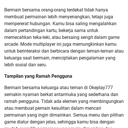
Bermain bersama orang-orang terdekat tidak hanya
membuat permainan lebih menyenangkan, tetapi juga
mempererat hubungan. Kamu bisa saling mengalahkan
dalam pertandingan kartu, bekerja sama untuk
memecahkan teka-teki, atau bersaing sengit dalam game
arcade. Mode multiplayer ini juga memungkinkan kamu
untuk berinteraksi dan berbicara dengan teman-teman atau
keluarga saat bermain, menciptakan pengalaman yang
lebih sosial dan seru.
Tampilan yang Ramah Pengguna
Bermain bersama keluarga atau teman di Okeplay777
semakin nyaman berkat antarmuka yang sederhana dan
ramah pengguna. Tidak ada elemen yang membingungkan
atau membuat pemain kesulitan dalam mencari
permainan yang ingin dimainkan. Semua menu dan pilihan
game diatur dengan jelas, sehingga kamu bisa dengan