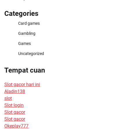
Categories
Card games
Gambling
Games
Uncategorized
Tempat cuan
Slot gacor hari ini
Aladin138
slot
Slot login
Slot gacor
Slot gacor
Okeplay777