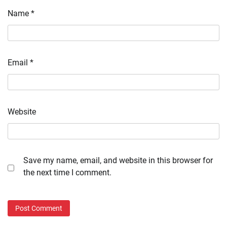
Name
*
Email
*
Website
Save my name, email, and website in this browser for
the next time I comment.