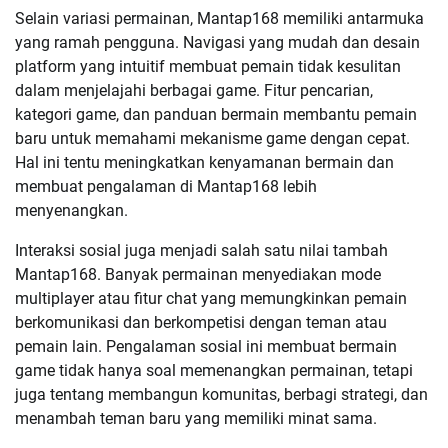
Selain variasi permainan, Mantap168 memiliki antarmuka
yang ramah pengguna. Navigasi yang mudah dan desain
platform yang intuitif membuat pemain tidak kesulitan
dalam menjelajahi berbagai game. Fitur pencarian,
kategori game, dan panduan bermain membantu pemain
baru untuk memahami mekanisme game dengan cepat.
Hal ini tentu meningkatkan kenyamanan bermain dan
membuat pengalaman di Mantap168 lebih
menyenangkan.
Interaksi sosial juga menjadi salah satu nilai tambah
Mantap168. Banyak permainan menyediakan mode
multiplayer atau fitur chat yang memungkinkan pemain
berkomunikasi dan berkompetisi dengan teman atau
pemain lain. Pengalaman sosial ini membuat bermain
game tidak hanya soal memenangkan permainan, tetapi
juga tentang membangun komunitas, berbagi strategi, dan
menambah teman baru yang memiliki minat sama.