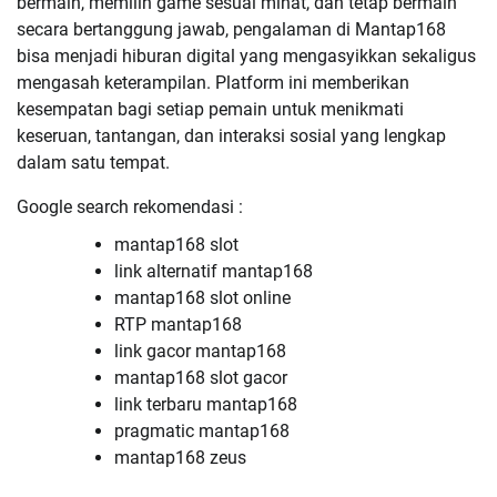
bermain, memilih game sesuai minat, dan tetap bermain
secara bertanggung jawab, pengalaman di Mantap168
bisa menjadi hiburan digital yang mengasyikkan sekaligus
mengasah keterampilan. Platform ini memberikan
kesempatan bagi setiap pemain untuk menikmati
keseruan, tantangan, dan interaksi sosial yang lengkap
dalam satu tempat.
Google search rekomendasi :
mantap168 slot
link alternatif mantap168
mantap168 slot online
RTP mantap168
link gacor mantap168
mantap168 slot gacor
link terbaru mantap168
pragmatic mantap168
mantap168 zeus