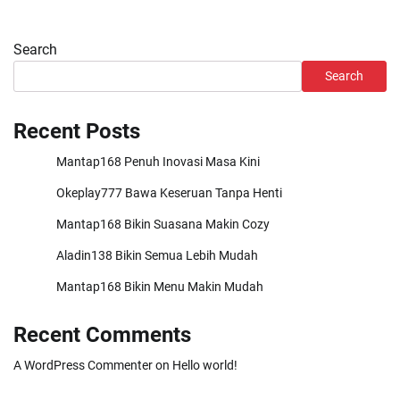
Search
Search
Recent Posts
Mantap168 Penuh Inovasi Masa Kini
Okeplay777 Bawa Keseruan Tanpa Henti
Mantap168 Bikin Suasana Makin Cozy
Aladin138 Bikin Semua Lebih Mudah
Mantap168 Bikin Menu Makin Mudah
Recent Comments
A WordPress Commenter
on
Hello world!