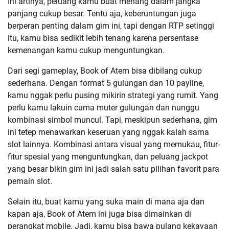
Ini artinya, peluang kamu buat menang dalam jangka
panjang cukup besar. Tentu aja, keberuntungan juga
berperan penting dalam gim ini, tapi dengan RTP setinggi
itu, kamu bisa sedikit lebih tenang karena persentase
kemenangan kamu cukup menguntungkan.
Dari segi gameplay, Book of Atem bisa dibilang cukup
sederhana. Dengan format 5 gulungan dan 10 payline,
kamu nggak perlu pusing mikirin strategi yang rumit. Yang
perlu kamu lakuin cuma muter gulungan dan nunggu
kombinasi simbol muncul. Tapi, meskipun sederhana, gim
ini tetep menawarkan keseruan yang nggak kalah sama
slot lainnya. Kombinasi antara visual yang memukau, fitur-
fitur spesial yang menguntungkan, dan peluang jackpot
yang besar bikin gim ini jadi salah satu pilihan favorit para
pemain slot.
Selain itu, buat kamu yang suka main di mana aja dan
kapan aja, Book of Atem ini juga bisa dimainkan di
perangkat mobile. Jadi, kamu bisa bawa pulang kekayaan