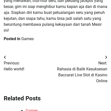
yang menawan, fitur-fitur seru, dan peluang jackpot yang
besar, gim ini siap menghibur kamu kapan aja dan di mana
aja. Siapkan diri kamu buat petualangan seru yang penuh
kejutan, dan siapa tahu, kamu bisa jadi salah satu yang
beruntung membawa pulang kekayaan dari tanah Mesir
ini!
Posted in
Games
Post
Previous:
Next:
navigation
Hello world!
Rahasia di Balik Kesuksesan
Baccarat Live Slot di Kasino
Online
Related Posts
Games