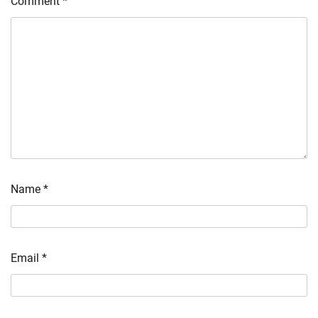
Comment
*
Name
*
Email
*