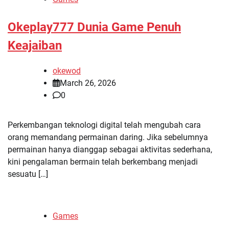
Okeplay777 Dunia Game Penuh
Keajaiban
okewod
March 26, 2026
0
Perkembangan teknologi digital telah mengubah cara
orang memandang permainan daring. Jika sebelumnya
permainan hanya dianggap sebagai aktivitas sederhana,
kini pengalaman bermain telah berkembang menjadi
sesuatu […]
Games