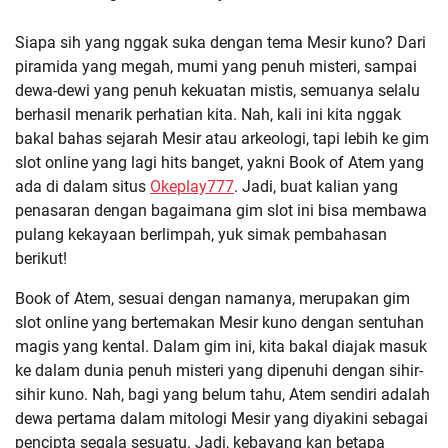
Siapa sih yang nggak suka dengan tema Mesir kuno? Dari
piramida yang megah, mumi yang penuh misteri, sampai
dewa-dewi yang penuh kekuatan mistis, semuanya selalu
berhasil menarik perhatian kita. Nah, kali ini kita nggak
bakal bahas sejarah Mesir atau arkeologi, tapi lebih ke gim
slot online yang lagi hits banget, yakni Book of Atem yang
ada di dalam situs
Okeplay777
. Jadi, buat kalian yang
penasaran dengan bagaimana gim slot ini bisa membawa
pulang kekayaan berlimpah, yuk simak pembahasan
berikut!
Book of Atem, sesuai dengan namanya, merupakan gim
slot online yang bertemakan Mesir kuno dengan sentuhan
magis yang kental. Dalam gim ini, kita bakal diajak masuk
ke dalam dunia penuh misteri yang dipenuhi dengan sihir-
sihir kuno. Nah, bagi yang belum tahu, Atem sendiri adalah
dewa pertama dalam mitologi Mesir yang diyakini sebagai
pencipta segala sesuatu. Jadi, kebayang kan betapa