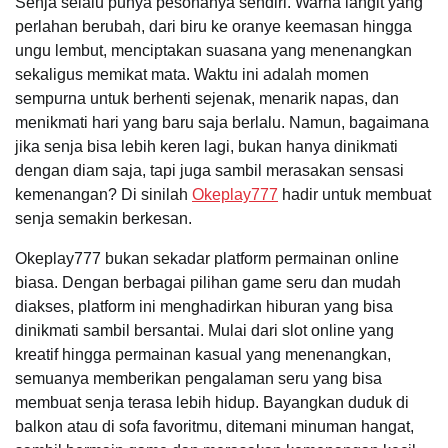
Senja selalu punya pesonanya sendiri. Warna langit yang
perlahan berubah, dari biru ke oranye keemasan hingga
ungu lembut, menciptakan suasana yang menenangkan
sekaligus memikat mata. Waktu ini adalah momen
sempurna untuk berhenti sejenak, menarik napas, dan
menikmati hari yang baru saja berlalu. Namun, bagaimana
jika senja bisa lebih keren lagi, bukan hanya dinikmati
dengan diam saja, tapi juga sambil merasakan sensasi
kemenangan? Di sinilah
Okeplay777
hadir untuk membuat
senja semakin berkesan.
Okeplay777 bukan sekadar platform permainan online
biasa. Dengan berbagai pilihan game seru dan mudah
diakses, platform ini menghadirkan hiburan yang bisa
dinikmati sambil bersantai. Mulai dari slot online yang
kreatif hingga permainan kasual yang menenangkan,
semuanya memberikan pengalaman seru yang bisa
membuat senja terasa lebih hidup. Bayangkan duduk di
balkon atau di sofa favoritmu, ditemani minuman hangat,