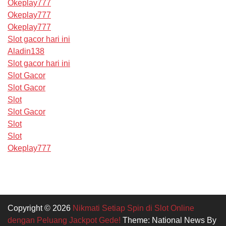
Okeplay777
Okeplay777
Okeplay777
Slot gacor hari ini
Aladin138
Slot gacor hari ini
Slot Gacor
Slot Gacor
Slot
Slot Gacor
Slot
Slot
Okeplay777
Copyright © 2026
Nikmati Setiap Spin di Slot Online
dengan Peluang Jackpot Gede!
Theme: National News By