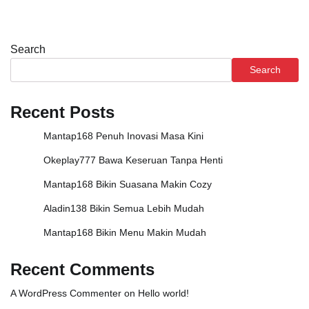
Search
Search
Recent Posts
Mantap168 Penuh Inovasi Masa Kini
Okeplay777 Bawa Keseruan Tanpa Henti
Mantap168 Bikin Suasana Makin Cozy
Aladin138 Bikin Semua Lebih Mudah
Mantap168 Bikin Menu Makin Mudah
Recent Comments
A WordPress Commenter
on
Hello world!