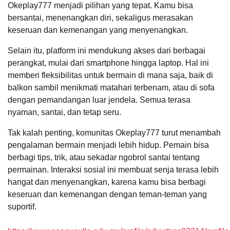
Okeplay777 menjadi pilihan yang tepat. Kamu bisa
bersantai, menenangkan diri, sekaligus merasakan
keseruan dan kemenangan yang menyenangkan.
Selain itu, platform ini mendukung akses dari berbagai
perangkat, mulai dari smartphone hingga laptop. Hal ini
memberi fleksibilitas untuk bermain di mana saja, baik di
balkon sambil menikmati matahari terbenam, atau di sofa
dengan pemandangan luar jendela. Semua terasa
nyaman, santai, dan tetap seru.
Tak kalah penting, komunitas Okeplay777 turut menambah
pengalaman bermain menjadi lebih hidup. Pemain bisa
berbagi tips, trik, atau sekadar ngobrol santai tentang
permainan. Interaksi sosial ini membuat senja terasa lebih
hangat dan menyenangkan, karena kamu bisa berbagi
keseruan dan kemenangan dengan teman-teman yang
suportif.