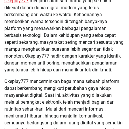
Okeplay777
menjadi salah satu nama yang semakin
dikenal dalam dunia digital modern yang terus
berkembang dari waktu ke waktu. Kehadirannya
memberikan warna tersendiri di tengah banyaknya
platform yang menawarkan berbagai pengalaman
berbasis teknologi. Dalam kehidupan yang serba cepat
seperti sekarang, masyarakat sering mencari sesuatu yang
mampu menghadirkan suasana lebih segar dan tidak
monoton. Okeplay777 hadir dengan karakter yang identik
dengan momen anti boring, menghadirkan pengalaman
yang terasa lebih hidup dan menarik untuk dinikmati.
Okeplay777 mencerminkan bagaimana sebuah platform
dapat berkembang mengikuti perubahan gaya hidup
masyarakat digital. Saat ini, aktivitas yang dilakukan
melalui perangkat elektronik telah menjadi bagian dari
rutinitas sehari-hari. Mulai dari mencari informasi,
menikmati hiburan, hingga menjalin komunikasi,
semuanya berlangsung dalam ruang digital yang semakin