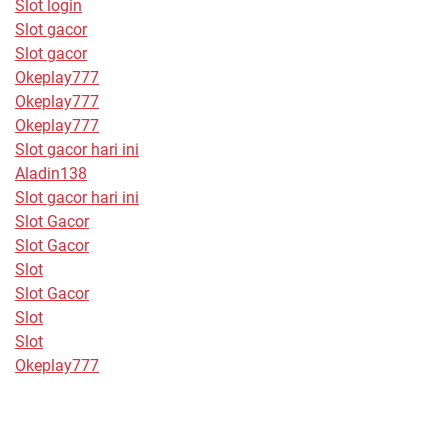
Slot login
Slot gacor
Slot gacor
Okeplay777
Okeplay777
Okeplay777
Slot gacor hari ini
Aladin138
Slot gacor hari ini
Slot Gacor
Slot Gacor
Slot
Slot Gacor
Slot
Slot
Okeplay777