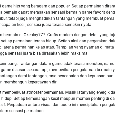
si game hits yang beragam dan populer. Setiap permainan dira
a pemain dapat merasakan sensasi bermain game favorit den
hibur, tetapi juga menghadirkan tantangan yang membuat pema
capaian kecil, sensasi juara terasa semakin nyata.
 bermain di Okeplay777. Grafis modern dengan detail yang ta
 setiap permainan terasa hidup. Setiap aksi dan pergerakan da
di arena permainan kelas atas. Tampilan yang nyaman di mata
ga sensasi juara bisa dirasakan lebih maksimal.
 seimbang. Tantangan dalam game tidak terasa monoton, namu
ur game disusun secara rapi, memberikan pengalaman bermain 
tantangan demi tantangan, rasa pencapaian dan kepuasan pun
n membangun kepercayaan diri.
 memperkuat atmosfer permainan. Musik latar yang energik d
 hidup. Setiap kemenangan kecil maupun momen penting di d
rsif. Perpaduan antara visual dan audio ini menciptakan peng
alam sensasi permainan.