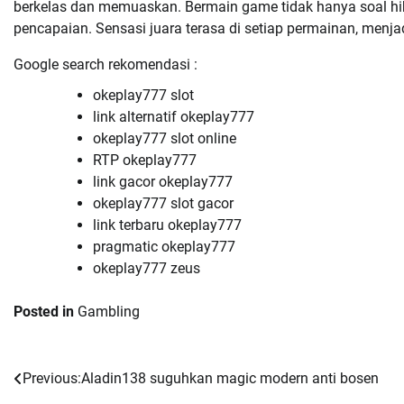
berkelas dan memuaskan. Bermain game tidak hanya soal hibu
pencapaian. Sensasi juara terasa di setiap permainan, menja
Google search rekomendasi :
okeplay777 slot
link alternatif okeplay777
okeplay777 slot online
RTP okeplay777
link gacor okeplay777
okeplay777 slot gacor
link terbaru okeplay777
pragmatic okeplay777
okeplay777 zeus
Posted in
Gambling
Previous:
Aladin138 suguhkan magic modern anti bosen
Post