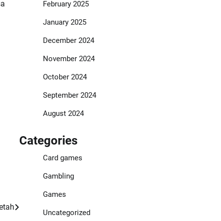
sa
February 2025
January 2025
December 2024
November 2024
October 2024
September 2024
August 2024
Categories
Card games
Gambling
Games
etah
Uncategorized