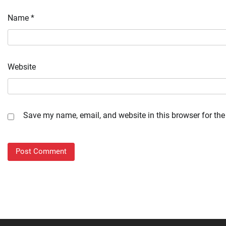
Name
*
Website
Save my name, email, and website in this browser for the