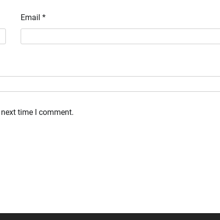
Email
*
 next time I comment.