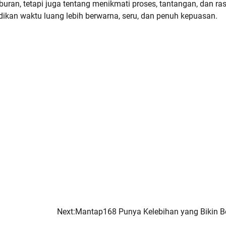
ran, tetapi juga tentang menikmati proses, tantangan, dan ra
dikan waktu luang lebih berwarna, seru, dan penuh kepuasan.
Next:
Mantap168 Punya Kelebihan yang Bikin B