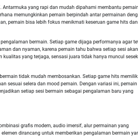
7. Antarmuka yang rapi dan mudah dipahami membantu pemai
derhana memungkinkan pemain berpindah antar permainan den
, pemain bisa lebih fokus menikmati keseruan game hits dan
s pengalaman bermain. Setiap game dijaga performanya agar te
 aman dan nyaman, karena pemain tahu bahwa setiap sesi akan
litas yang terjaga, sensasi juara tidak hanya muncul seseka
 bermain tidak mudah membosankan. Setiap game hits memilik
an sesuai selera dan mood pemain. Dengan variasi ini, pemain
jadikan setiap sesi bermain sebagai pengalaman baru yang
mbinasi grafis modern, audio imersif, alur permainan yang
ap elemen dirancang untuk memberikan pengalaman bermain ya