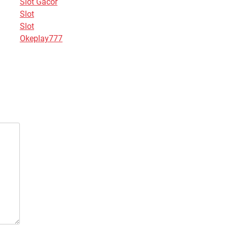
Slot Gacor
Slot
Slot
Okeplay777