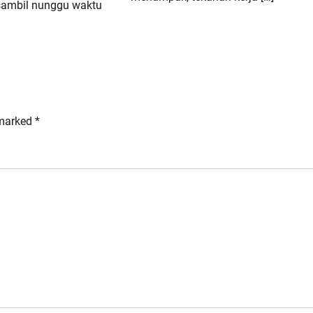
sambil nunggu waktu
 marked
*