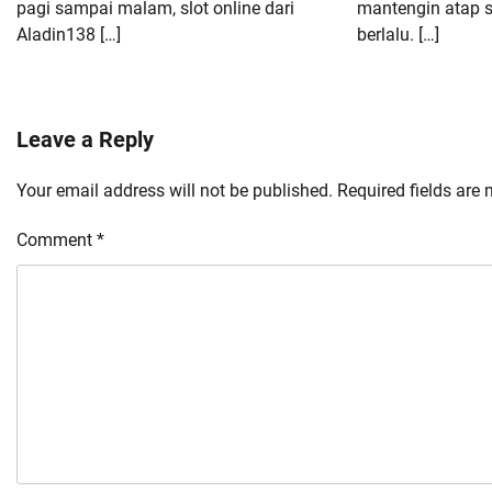
pagi sampai malam, slot online dari
mantengin atap 
Aladin138 […]
berlalu. […]
Leave a Reply
Your email address will not be published.
Required fields are
Comment
*